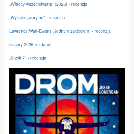
„Władcy wszechświata” (2026) - recenzja
„Wyjście awaryjne” - recenzja
Lawrence Watt-Ewans „Jednym zaklęciem” - recenzja
Oscary 2026 rozdane!
„Krzyk 7” - recenzja