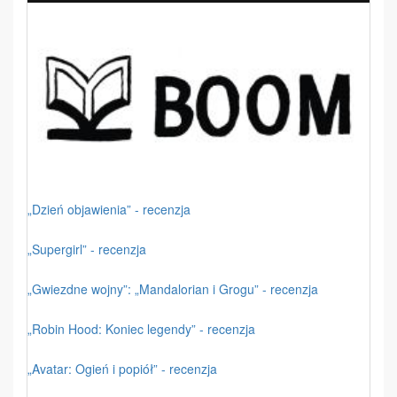
„Dzień objawienia” - recenzja
„Supergirl” - recenzja
„Gwiezdne wojny”: „Mandalorian i Grogu” - recenzja
„Robin Hood: Koniec legendy” - recenzja
„Avatar: Ogień i popiół” - recenzja