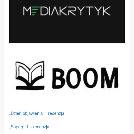
„Dzień objawienia” - recenzja
„Supergirl” - recenzja