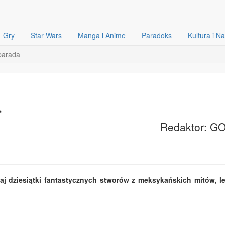
Gry
Star Wars
Manga i Anime
Paradoks
Kultura i N
parada
a
Redaktor: G
aj dziesiątki fantastycznych stworów z meksykańskich mitów, l