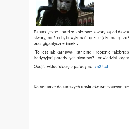
Fantastyczne i bardzo kolorowe stwory są od dawna
stwory, można było wykonać ręcznie jako małą rzeźb
oraz gigantyczne insekty.
"To jest jak karnawał, istnienie i robienie "alebr
tradycyjnej parady tych stworów? - powiedział org
Obejrz wideorelację z parady na
tvn24.pl
Komentarze do starszych artykułów tymczasowo nie