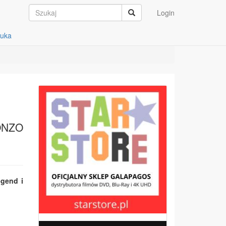
Login
auka
ONZO
egend i