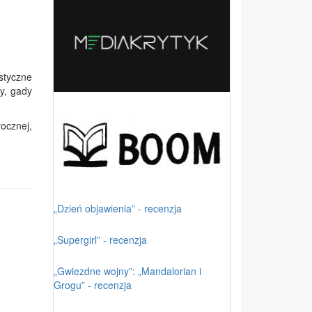
styczne
y, gady
rocznej,
„Dzień objawienia” - recenzja
„Supergirl” - recenzja
„Gwiezdne wojny”: „Mandalorian i
Grogu” - recenzja