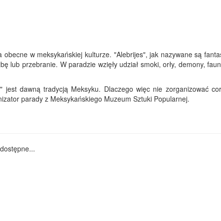
 obecne w meksykańskiej kulturze. "Alebrijes", jak nazywane są fanta
ę lub przebranie. W paradzie wzięły udział smoki, orły, demony, faun
ijes" jest dawną tradycją Meksyku. Dlaczego więc nie zorganizować co
anizator parady z Meksykańskiego Muzeum Sztuki Popularnej.
dostępne...