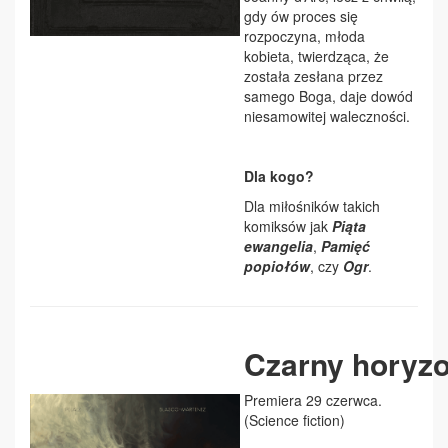
gdy ów proces się
rozpoczyna, młoda
kobieta, twierdząca, że
została zesłana przez
samego Boga, daje dowód
niesamowitej waleczności.
Dla kogo?
Dla miłośników takich
komiksów jak
Piąta
ewangelia
,
Pamięć
popiołów
, czy
Ogr
.
Czarny horyzo
Premiera 29 czerwca.
(Science fiction)