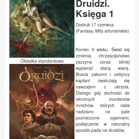
Druidzi.
Księga 1
Dodruk 17 czerwca.
(Fantasy, Mity arturiańskie)
Koniec V wieku. Świat się
zmienia, chrześcijaństwo
Okładka standardowa
zaczyna coraz silniej
wypierać starą wiarę.
Bracia zakonni i celtyccy
kapłani zwalczają się
nawzajem z ukrycia.
Dlatego gdy dochodzi do
okrutnych morderstw
mnichów, których ciała
nadziano na pale
poznaczone ogamami,
podejrzenie w naturalny
sposób pada na druidów.