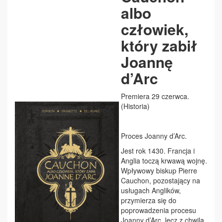
albo
człowiek,
który zabił
Joannę
d’Arc
Premiera 29 czerwca.
(Historia)
Proces Joanny d’Arc.
Jest rok 1430. Francja i
Anglia toczą krwawą wojnę.
Wpływowy biskup Pierre
Cauchon, pozostający na
usługach Anglików,
przymierza się do
poprowadzenia procesu
Joanny d’Arc, lecz z chwilą,