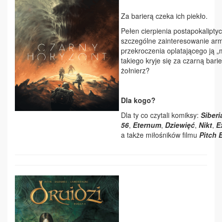
Za barierą czeka ich piekło.
Pełen cierpienia postapokalipty
szczególne zainteresowanie arm
przekroczenia oplatającego ją „
takiego kryje się za czarną bari
żołnierz?
Dla kogo?
Dla ty co czytali komiksy:
Siberi
56
,
Eternum
,
Dziewięć
,
Nikt
,
E
a także miłośników filmu
Pitch 