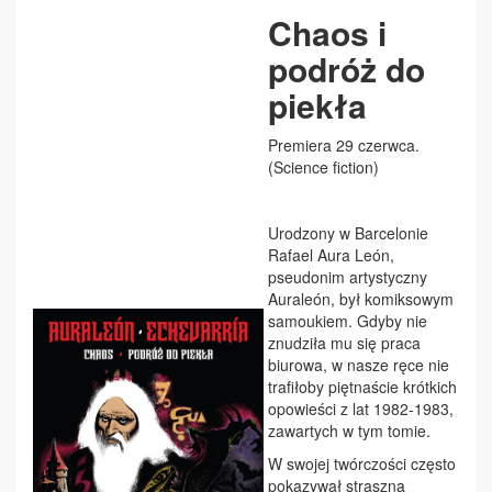
Chaos i
podróż do
piekła
Premiera 29 czerwca.
(Science fiction)
Urodzony w Barcelonie
Rafael Aura León,
pseudonim artystyczny
Auraleón, był komiksowym
samoukiem. Gdyby nie
znudziła mu się praca
biurowa, w nasze ręce nie
trafiłoby piętnaście krótkich
opowieści z lat 1982-1983,
zawartych w tym tomie.
W swojej twórczości często
pokazywał straszną