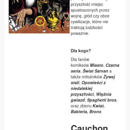
przyszłość miejsc
spustoszonych przez
wojnę, głód czy obce
cywilizacje, które nie
traktują ludzkości
poważnie.
Dla kogo?
Dla fanów
komiksów
Miasto
,
Czarna
seria
,
Świat Sarvan
a
także miłośników
Żywej
stali
,
Opowieści z
niedalekiej
przyszłości
,
Więźnia
gwiazd
,
Spaghetti bros
,
oraz zbioru
Kwiat,
Bakteria, Bronx
.
Cauchon