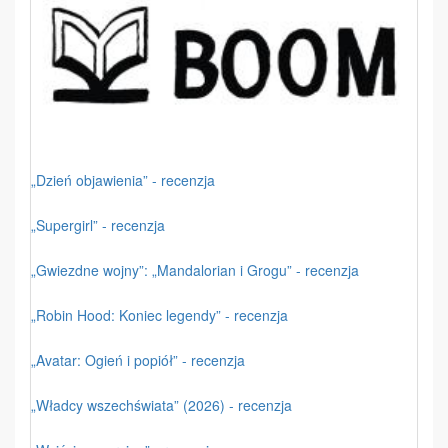
„Dzień objawienia” - recenzja
„Supergirl” - recenzja
„Gwiezdne wojny”: „Mandalorian i Grogu” - recenzja
„Robin Hood: Koniec legendy” - recenzja
„Avatar: Ogień i popiół” - recenzja
„Władcy wszechświata” (2026) - recenzja