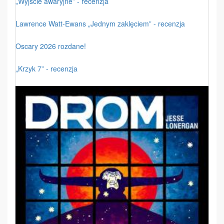
„Wyjście awaryjne” - recenzja
Lawrence Watt-Ewans „Jednym zaklęciem” - recenzja
Oscary 2026 rozdane!
„Krzyk 7” - recenzja