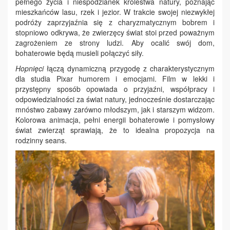
pełnego życia i niespodzianek królestwa natury, poznając
mieszkańców lasu, rzek i jezior. W trakcie swojej niezwykłej
podróży zaprzyjaźnia się z charyzmatycznym bobrem i
stopniowo odkrywa, że zwierzęcy świat stoi przed poważnym
zagrożeniem ze strony ludzi. Aby ocalić swój dom,
bohaterowie będą musieli połączyć siły.
Hopnięci
łączą dynamiczną przygodę z charakterystycznym
dla studia Pixar humorem i emocjami. Film w lekki i
przystępny sposób opowiada o przyjaźni, współpracy i
odpowiedzialności za świat natury, jednocześnie dostarczając
mnóstwo zabawy zarówno młodszym, jak i starszym widzom.
Kolorowa animacja, pełni energii bohaterowie i pomysłowy
świat zwierząt sprawiają, że to idealna propozycja na
rodzinny seans.