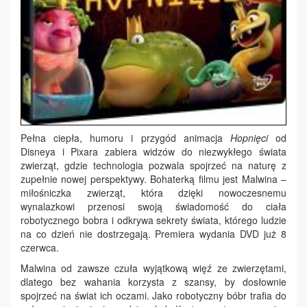
Pełna ciepła, humoru i przygód animacja
Hopnięci
od
Disneya i Pixara zabiera widzów do niezwykłego świata
zwierząt, gdzie technologia pozwala spojrzeć na naturę z
zupełnie nowej perspektywy. Bohaterką filmu jest Malwina –
miłośniczka zwierząt, która dzięki nowoczesnemu
wynalazkowi przenosi swoją świadomość do ciała
robotycznego bobra i odkrywa sekrety świata, którego ludzie
na co dzień nie dostrzegają. Premiera wydania DVD już 8
czerwca.
Malwina od zawsze czuła wyjątkową więź ze zwierzętami,
dlatego bez wahania korzysta z szansy, by dosłownie
spojrzeć na świat ich oczami. Jako robotyczny bóbr trafia do