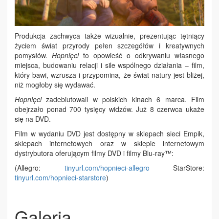
Produkcja zachwyca także wizualnie, prezentując tętniący
życiem świat przyrody pełen szczegółów i kreatywnych
pomysłów.
Hopnięci
to opowieść o odkrywaniu własnego
miejsca, budowaniu relacji i sile wspólnego działania – film,
który bawi, wzrusza i przypomina, że świat natury jest bliżej,
niż mogłoby się wydawać.
Hopnięci
zadebiutowali w polskich kinach 6 marca. Film
obejrzało ponad 700 tysięcy widzów. Już 8 czerwca ukaże
się na DVD.
Film w wydaniu DVD jest dostępny w sklepach sieci Empik,
sklepach internetowych oraz w sklepie internetowym
dystrybutora oferującym filmy DVD i filmy Blu‑ray™:
(Allegro:
tinyurl.com/hopnieci-allegro
StarStore:
tinyurl.com/hopnieci-starstore
)
Galeria