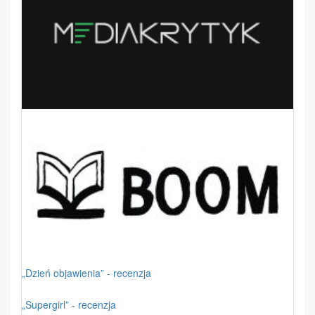
„Dzień objawienia” - recenzja
„Supergirl” - recenzja