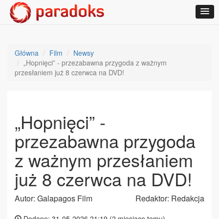
Główna
Film
Newsy
„Hopnięci” - przezabawna przygoda z ważnym
przesłaniem już 8 czerwca na DVD!
„Hopnięci” -
przezabawna przygoda
z ważnym przesłaniem
już 8 czerwca na DVD!
Autor: Galapagos Film
Redaktor: Redakcja
Dodane: 31-05-2026 21:19 (
2 miesiące temu
)