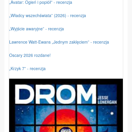
„Avatar: Ogień i popiół” - recenzja
„Władcy wszechświata” (2026) - recenzja
„Wyjście awaryjne” - recenzja
Lawrence Watt-Ewans „Jednym zaklęciem” - recenzja
Oscary 2026 rozdane!
„Krzyk 7” - recenzja