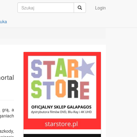
Login
auka
ortal
 grą, a
ganiach
szkody,