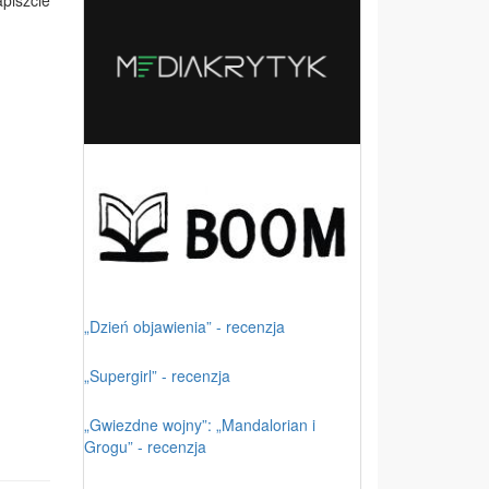
piszcie
„Dzień objawienia” - recenzja
„Supergirl” - recenzja
„Gwiezdne wojny”: „Mandalorian i
Grogu” - recenzja