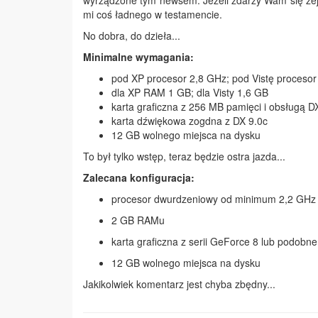
wyrządzone tym newsem. Jeżeli zdarzy Wam się zejś
mi coś ładnego w testamencie.
No dobra, do dzieła...
Minimalne wymagania:
pod XP procesor 2,8 GHz; pod Vistę procesor
dla XP RAM 1 GB; dla Visty 1,6 GB
karta graficzna z 256 MB pamięci i obsługą D
karta dźwiękowa zogdna z DX 9.0c
12 GB wolnego miejsca na dysku
To był tylko wstęp, teraz będzie ostra jazda...
Zalecana konfiguracja:
procesor dwurdzeniowy od minimum 2,2 GHz
2 GB RAMu
karta graficzna z serii GeForce 8 lub podobne
12 GB wolnego miejsca na dysku
Jakikolwiek komentarz jest chyba zbędny...