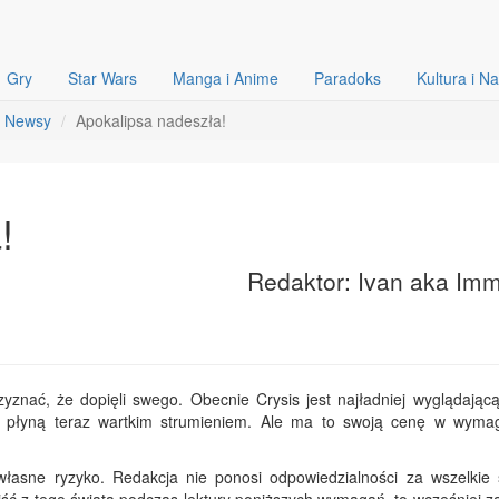
Gry
Star Wars
Manga i Anime
Paradoks
Kultura i N
Newsy
Apokalipsa nadeszła!
!
Redaktor: Ivan aka Imm
zyznać, że dopięli swego. Obecnie Crysis jest najładniej wyglądającą
2 płyną teraz wartkim strumieniem. Ale ma to swoją cenę w wyma
 własne ryzyko. Redakcja nie ponosi odpowiedzialności za wszelkie 