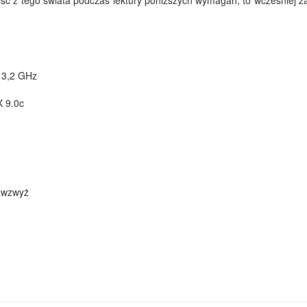
ć z tego świata podczas lektury poniższych wymagań, to wcześniej za
 3,2 GHz
X 9.0c
 wzwyż