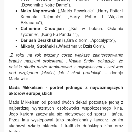
„Dzwonnik z Notre Dame”),
Maks Naporowski
(„Matrix Rewolucje”, „Harry Potter i
Komnata Tajemnic”, „Harry Potter i Więzień
Azkabanu”),
Catherine Chooljian
(„Kot w butach: Ostatnie
życzenie”, „Kung Fu Panda 4”),
Dariush Derakhshani
(„Gra o tron”, „Apocalypto”),
Mikołaj Stroiński
(„Wiedźmin 3: Dziki Gon”).
„
Z roku na rok widzimy coraz większe zainteresowanie
branży naszymi projektami. ,,Kraina Snów’ pokazuje, że
polskie studio może konkurować z największymi - zarówno
pod względem jakości, jak i skali produkcji
” – dodaje
Markowicz.
Mads Mikkelsen - portret jednego z najważniejszych
aktorów europejskich
Mads Mikkelsen od ponad dwóch dekad pozostaje jedną z
najbardziej wyrazistych osobowości współczesnego kina.
Jego kariera zaczynała się nietypowo: od sportu i tańca.
Przez lata występował jako profesjonalny tancerz, zanim
ukończył szkołę aktorską i trafił do duńskiego kina oraz
teatru.