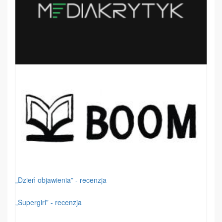
„Dzień objawienia” - recenzja
„Supergirl” - recenzja