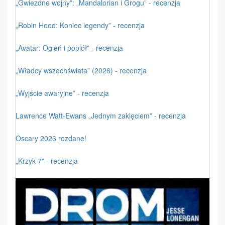
„Gwiezdne wojny”: „Mandalorian i Grogu” - recenzja
„Robin Hood: Koniec legendy” - recenzja
„Avatar: Ogień i popiół” - recenzja
„Władcy wszechświata” (2026) - recenzja
„Wyjście awaryjne” - recenzja
Lawrence Watt-Ewans „Jednym zaklęciem” - recenzja
Oscary 2026 rozdane!
„Krzyk 7” - recenzja