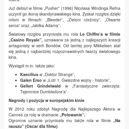
Już debiut w filmie „Pusher” (1996) Nicolasa Windinga Refna
uczynił go ikoną skandynawskiego kina. Zyskał rozgłos dzięki
rolom w filmach: „Bleeder”, „Zieloni rzeźnicy”, „Otwarte
serca” oraz „Jabłka Adama”.
Światowy rozgłos przyniosła mu rola
Le Chiffre’a w filmie
„Casino Royale”,
uznawana za jedną z najlepszych kreacji
antagonisty w serii Bondów. Od tamtej pory Mikkelsen stał
się jedną z najbardziej rozpoznawalnych twarzy światowego
kina.
Wystąpił m.in. także jako:
Kaecilius
w „Doktor Strange”,
Galen Erso
w „Łotr 1. Gwiezdne wojny - historie”,
Gellert Grindelwald
w „Fantastyczne zwierzęta:
Tajemnice Dumbledore’a”.
Nagrody i pozycja w europejskim kinie
W 2012 roku zdobył Nagrodę dla Najlepszego Aktora w
Cannes za rolę w dramacie
„Polowanie”.
Ogromne uznanie przyniosła mu także rola w filmie
„Na
rauszu” (Oscar dla filmu)
.