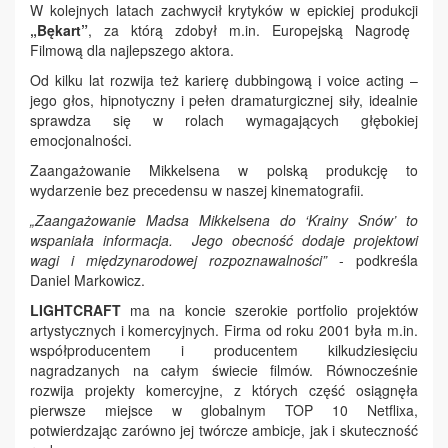
W kolejnych latach zachwycił krytyków w epickiej produkcji
„Bękart”
, za którą zdobył m.in. Europejską Nagrodę
Filmową dla najlepszego aktora.
Od kilku lat rozwija też karierę dubbingową i voice acting –
jego głos, hipnotyczny i pełen dramaturgicznej siły, idealnie
sprawdza się w rolach wymagających głębokiej
emocjonalności.
Zaangażowanie Mikkelsena w polską produkcję to
wydarzenie bez precedensu w naszej kinematografii.
„Zaangażowanie Madsa Mikkelsena do ‘Krainy Snów’ to
wspaniała informacja. Jego obecność dodaje projektowi
wagi i międzynarodowej rozpoznawalności”
- podkreśla
Daniel Markowicz.
LIGHTCRAFT
ma na koncie szerokie portfolio projektów
artystycznych i komercyjnych. Firma od roku 2001 była m.in.
współproducentem i producentem kilkudziesięciu
nagradzanych na całym świecie filmów. Równocześnie
rozwija projekty komercyjne, z których część osiągnęła
pierwsze miejsce w globalnym TOP 10 Netflixa,
potwierdzając zarówno jej twórcze ambicje, jak i skuteczność