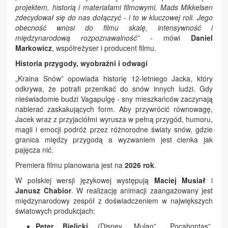
projektem, historią i materiałami filmowymi, Mads Mikkelsen
zdecydował się do nas dołączyć - i to w kluczowej roli. Jego
obecność wnosi do filmu skalę, intensywność i
międzynarodową rozpoznawalność”
- mówi
Daniel
Markowicz
, współreżyser i producent filmu.
Historia przygody, wyobraźni i odwagi
„Kraina Snów” opowiada historię 12-letniego Jacka, który
odkrywa, że potrafi przenikać do snów innych ludzi. Gdy
nieświadomie budzi Vagapulgę - sny mieszkańców zaczynają
nabierać zaskakujących form. Aby przywrócić równowagę,
Jacek wraz z przyjaciółmi wyrusza w pełną przygód, humoru,
magii i emocji podróż przez różnorodne światy snów, gdzie
granica między przygodą a wyzwaniem jest cienka jak
pajęcza nić.
Premiera filmu planowana jest na
2026 rok
.
W polskiej wersji językowej występują
Maciej Musiał
i
Janusz Chabior
. W realizację animacji zaangażowany jest
międzynarodowy zespół z doświadczeniem w największych
światowych produkcjach:
Peter Bielicki
(Disney „Mulan”, „Pocahontas”,