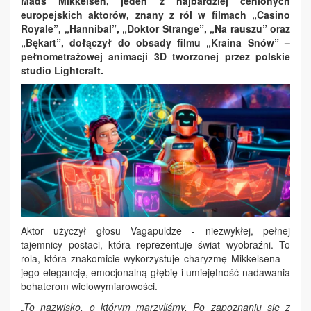
Mads Mikkelsen, jeden z najbardziej cenionych
europejskich aktorów, znany z ról w filmach „Casino
Royale”, „Hannibal”, „Doktor Strange”, „Na rauszu” oraz
„Bękart”, dołączył do obsady filmu „Kraina Snów” –
pełnometrażowej animacji 3D tworzonej przez polskie
studio Lightcraft.
Aktor użyczył głosu Vagapuldze - niezwykłej, pełnej
tajemnicy postaci, która reprezentuje świat wyobraźni. To
rola, która znakomicie wykorzystuje charyzmę Mikkelsena –
jego elegancję, emocjonalną głębię i umiejętność nadawania
bohaterom wielowymiarowości.
„To nazwisko, o którym marzyliśmy. Po zapoznaniu się z