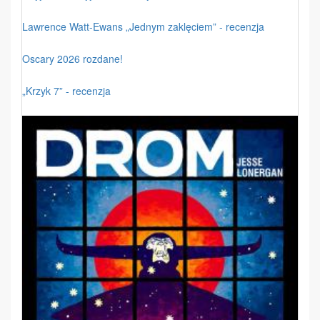
Lawrence Watt-Ewans „Jednym zaklęciem” - recenzja
Oscary 2026 rozdane!
„Krzyk 7” - recenzja