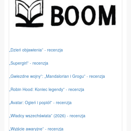
„Dzień objawienia” - recenzja
„Supergirl” - recenzja
„Gwiezdne wojny”: „Mandalorian i Grogu” - recenzja
„Robin Hood: Koniec legendy” - recenzja
„Avatar: Ogień i popiół” - recenzja
„Władcy wszechświata” (2026) - recenzja
„Wyjście awaryjne” - recenzja