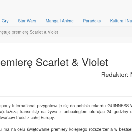
Gry
Star Wars
Manga i Anime
Paradoks
Kultura i N
tuje premierę Scarlet & Violet
emierę Scarlet & Violet
Redaktor: 
any International przygotowuje się do pobicia rekordu GUINNES
łuższą transmisję na żywo z unboxingiem oferując 24 godziny c
twórców treści z całej Europy.
du ma na celu świętowanie premiery kolejnego rozszerzenia w bestsel