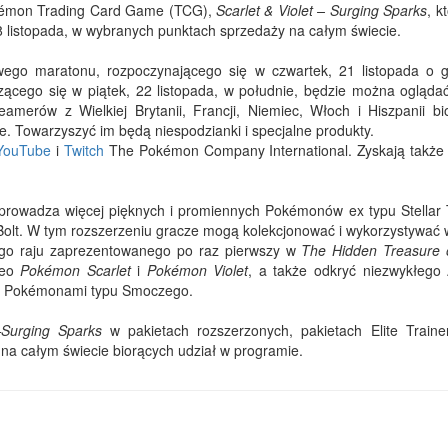
okémon Trading Card Game (TCG),
Scarlet & Violet – Surging Sparks
, k
8 listopada, w wybranych punktach sprzedaży na całym świecie.
ego maratonu, rozpoczynającego się w czwartek, 21 listopada o g
ącego się w piątek, 22 listopada, w południe, będzie można ogląda
amerów z Wielkiej Brytanii, Francji, Niemiec, Włoch i Hiszpanii bi
ze. Towarzyszyć im będą niespodzianki i specjalne produkty.
YouTube
i
Twitch
The Pokémon Company International. Zyskają także
rowadza więcej pięknych i promiennych Pokémonów ex typu Stellar 
Bolt. W tym rozszerzeniu gracze mogą kolekcjonować i wykorzystywać 
go raju zaprezentowanego po raz pierwszy w
The Hidden Treasure 
deo
Pokémon Scarlet
i
Pokémon Violet
, a także odkryć niezwykłego 
ymi Pokémonami typu Smoczego.
—Surging Sparks
w pakietach rozszerzonych, pakietach Elite Traine
na całym świecie biorących udział w programie.