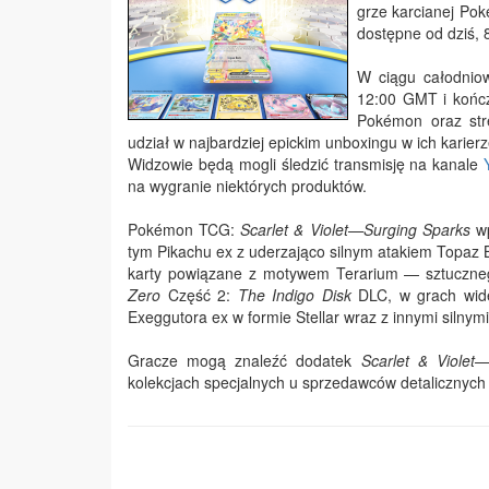
grze karcianej P
dostępne od dziś, 
W ciągu całodniow
12:00 GMT i kończ
Pokémon oraz stre
udział w najbardziej epickim unboxingu w ich karier
Widzowie będą mogli śledzić transmisję na kanale
na wygranie niektórych produktów.
Pokémon TCG:
Scarlet & Violet—Surging Sparks
wp
tym Pikachu ex z uderzająco silnym atakiem Topaz 
karty powiązane z motywem Terarium — sztuczne
Zero
Część 2:
The Indigo Disk
DLC, w grach wi
Exeggutora ex w formie Stellar wraz z innymi siln
Gracze mogą znaleźć dodatek
Scarlet & Violet
kolekcjach specjalnych u sprzedawców detalicznych 