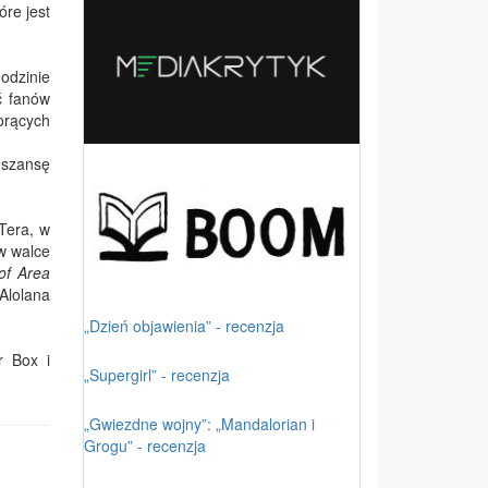
tóre jest
odzinie
ć fanów
orących
 szansę
Tera, w
w walce
of Area
Alolana
„Dzień objawienia” - recenzja
r Box i
„Supergirl” - recenzja
„Gwiezdne wojny”: „Mandalorian i
Grogu” - recenzja