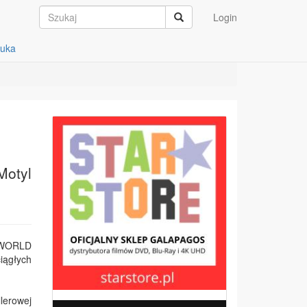
Login
auka
Motyl
S WORLD
iągłych
lerowej