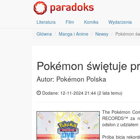
Literatura
Film
Komiks
Wydarzenia
Główna
Manga i Anime
Newsy
Pokémon świę
Pokémon świętuje pr
Autor: Pokémon Polska
Dodane: 12-11-2024 21:44 (
2 lata temu
)
The Pokémon Comp
RECORDS™ za najd
odsłon z udziałem 
Próba bicia rekor