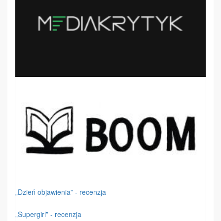
„Dzień objawienia” - recenzja
„Supergirl” - recenzja