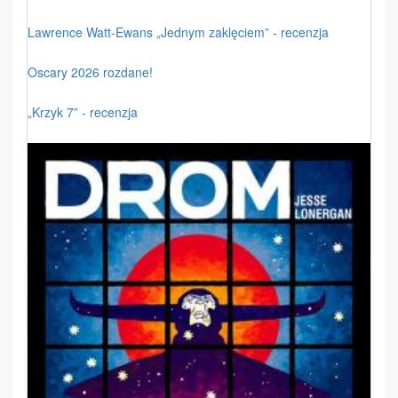
Lawrence Watt-Ewans „Jednym zaklęciem” - recenzja
Oscary 2026 rozdane!
„Krzyk 7” - recenzja