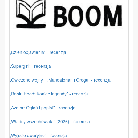
„Dzień objawienia” - recenzja
„Supergirl” - recenzja
„Gwiezdne wojny”: „Mandalorian i Grogu” - recenzja
„Robin Hood: Koniec legendy” - recenzja
„Avatar: Ogień i popiół” - recenzja
„Władcy wszechświata” (2026) - recenzja
„Wyjście awaryjne” - recenzja