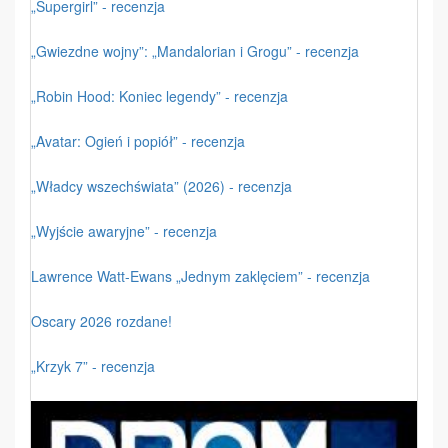
„Supergirl” - recenzja
„Gwiezdne wojny”: „Mandalorian i Grogu” - recenzja
„Robin Hood: Koniec legendy” - recenzja
„Avatar: Ogień i popiół” - recenzja
„Władcy wszechświata” (2026) - recenzja
„Wyjście awaryjne” - recenzja
Lawrence Watt-Ewans „Jednym zaklęciem” - recenzja
Oscary 2026 rozdane!
„Krzyk 7” - recenzja