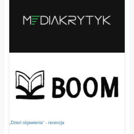
„Dzień objawienia” - recenzja