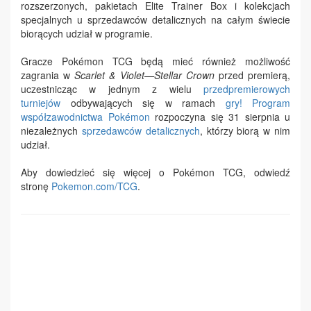
rozszerzonych, pakietach Elite Trainer Box i kolekcjach
specjalnych u sprzedawców detalicznych na całym świecie
biorących udział w programie.
Gracze Pokémon TCG będą mieć również możliwość
zagrania w
Scarlet & Violet—Stellar Crown
przed premierą,
uczestnicząc w jednym z wielu
przedpremierowych
turniejów
odbywających się w ramach
gry! Program
współzawodnictwa Pokémon
rozpoczyna się 31 sierpnia u
niezależnych
sprzedawców detalicznych
, którzy biorą w nim
udział.
Aby dowiedzieć się więcej o Pokémon TCG, odwiedź
stronę
Pokemon.com/TCG
.