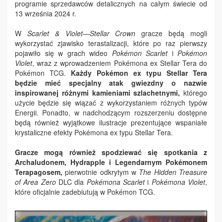
programie sprzedawców detalicznych na całym świecie od
13 września 2024 r.
W
Scarlet & Violet—Stellar Crown
gracze będą mogli
wykorzystać zjawisko terastalizacji, które po raz pierwszy
pojawiło się w grach wideo
Pokémon Scarlet
i
Pokémon
Violet
, wraz z wprowadzeniem Pokémona ex Stellar Tera do
Pokémon TCG.
Każdy Pokémon ex typu Stellar Tera
będzie mieć specjalny atak gwiezdny o nazwie
inspirowanej różnymi kamieniami szlachetnymi,
którego
użycie będzie się wiązać z wykorzystaniem różnych typów
Energii. Ponadto, w nadchodzącym rozszerzeniu dostępne
będą również wyjątkowe ilustracje prezentujące wspaniałe
krystaliczne efekty Pokémona ex typu Stellar Tera.
Gracze mogą również spodziewać się spotkania z
Archaludonem, Hydrapple i Legendarnym Pokémonem
Terapagosem,
pierwotnie odkrytym w
The Hidden Treasure
of Area Zero
DLC dla
Pokémona Scarlet
i
Pokémona Violet
,
które oficjalnie zadebiutują w Pokémon TCG.