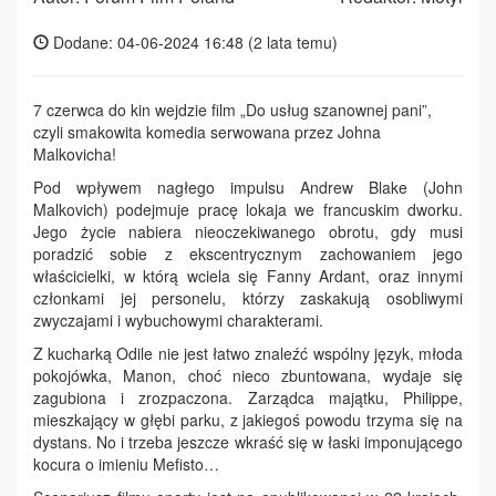
Dodane: 04-06-2024 16:48 (
2 lata temu
)
7 czerwca do kin wejdzie film „Do usług szanownej pani”,
czyli smakowita komedia serwowana przez Johna
Malkovicha!
Pod wpływem nagłego impulsu Andrew Blake (John
Malkovich) podejmuje pracę lokaja we francuskim dworku.
Jego życie nabiera nieoczekiwanego obrotu, gdy musi
poradzić sobie z ekscentrycznym zachowaniem jego
właścicielki, w którą wciela się Fanny Ardant, oraz innymi
członkami jej personelu, którzy zaskakują osobliwymi
zwyczajami i wybuchowymi charakterami.
Z kucharką Odile nie jest łatwo znaleźć wspólny język, młoda
pokojówka, Manon, choć nieco zbuntowana, wydaje się
zagubiona i zrozpaczona. Zarządca majątku, Philippe,
mieszkający w głębi parku, z jakiegoś powodu trzyma się na
dystans. No i trzeba jeszcze wkraść się w łaski imponującego
kocura o imieniu Mefisto…