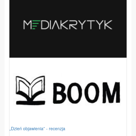
„Dzień objawienia” - recenzja