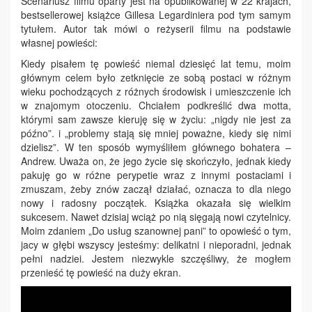
Scenariusz filmu oparty jest na opublikowanej w 22 krajach,
bestsellerowej książce Gillesa Legardiniera pod tym samym
tytułem. Autor tak mówi o reżyserii filmu na podstawie
własnej powieści:
Kiedy pisałem tę powieść niemal dziesięć lat temu, moim
głównym celem było zetknięcie ze sobą postaci w różnym
wieku pochodzących z różnych środowisk i umieszczenie ich
w znajomym otoczeniu. Chciałem podkreślić dwa motta,
którymi sam zawsze kieruję się w życiu: „nigdy nie jest za
późno”. i „problemy stają się mniej poważne, kiedy się nimi
dzielisz”. W ten sposób wymyśliłem głównego bohatera –
Andrew. Uważa on, że jego życie się skończyło, jednak kiedy
pakuję go w różne perypetie wraz z innymi postaciami i
zmuszam, żeby znów zaczął działać, oznacza to dla niego
nowy i radosny początek. Książka okazała się wielkim
sukcesem. Nawet dzisiaj wciąż po nią sięgają nowi czytelnicy.
Moim zdaniem „Do usług szanownej pani” to opowieść o tym,
jacy w głębi wszyscy jesteśmy: delikatni i nieporadni, jednak
pełni nadziei. Jestem niezwykle szczęśliwy, że mogłem
przenieść tę powieść na duży ekran.