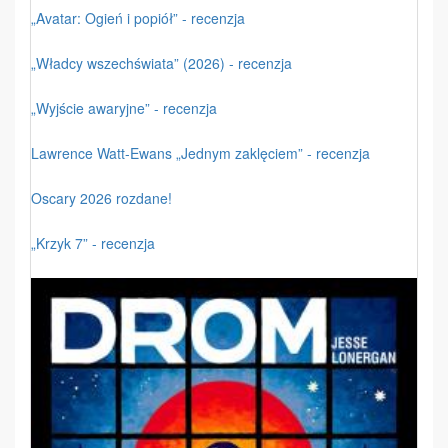
„Avatar: Ogień i popiół” - recenzja
„Władcy wszechświata” (2026) - recenzja
„Wyjście awaryjne” - recenzja
Lawrence Watt-Ewans „Jednym zaklęciem” - recenzja
Oscary 2026 rozdane!
„Krzyk 7” - recenzja