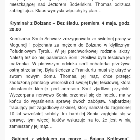
mieszkającej nad Jeziorem Bodeńskim. Thomas odrzuca
zabiegi ojca. Klaus wymyśla więc chytry plan…
Kryminał z Bolzano – Bez śladu, premiera, 4 maja, godz.
20:00
Komisarka Sonia Schwarz zrezygnowała ze świetnej pracy w
Moguncji i pojechała za mężem do Bolzano w idyllicznym
Południowym Tyrolu. W jej patchworkowej rodzinie iskrzy.
Należą też do niej pasierbica Soni i złośliwa była teściowa jej
małżonka. W pierwszym odcinku serii bohaterka przeżywa
ostrą strzelaninę. Była śledcza z Frankfurtu musi się ukryć w
swoim nowym domu. Thomas, jej mąż, chce przejąć
zadłużoną plantację winorośli od swojej byłej teściowej, która
nieustannie kieruje pod adresem Soni zjadliwe przycinki.
Wyczerpana nerwowo Sonia przenosi się do hotelu, ma w
końcu do wyjaśnienia sprawę dwóch zabójstw. Najbardziej
frapujący jest zagadkowy szkielet, który należał do zaginionej
10 lat wcześniej kobiety. Im bardziej Sonia zagłębia się w
sprawę, tym więcej faktów wskazuje na to, że jest w nią
zamieszany jej mąż…
„Gabinet z widokiem na morze – Śpiąca Królewna”,