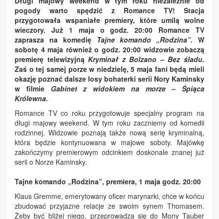
Długi majowy weekend w tym roku niezależnie od
pogody warto spędzić z Romance TV! Stacja
przygotowała wspaniałe premiery, które umilą wolne
wieczory. Już 1 maja o godz. 20:00 Romance TV
zaprasza na komedię
Tajne komando „Rodzina”.
W
sobotę 4 maja również o godz. 20:00 widzowie zobaczą
premierę telewizyjną
Kryminał z Bolzano – Bez śladu.
Zaś o tej samej porze w niedzielę, 5 maja fani będą mieli
okazję poznać dalsze losy bohaterki serii Nory Kaminsky
w filmie
Gabinet z widokiem na morze – Śpiąca
Królewna.
Romance TV co roku przygotowuje specjalny program na
długi majowy weekend. W tym roku zaczniemy od komedii
rodzinnej. Widzowie poznają także nową serię kryminalną,
która będzie kontynuowana w majowe soboty. Majówkę
zakończymy premierowym odcinkiem doskonale znanej już
serii o Norze Kaminsky.
Tajne komando „Rodzina”, premiera, 1 maja godz. 20:00
Klaus Gremme, emerytowany oficer marynarki, chce w końcu
zbudować przyjazne relacje ze swoim synem Thomasem.
Żeby być bliżej niego, przeprowadza się do Mony Tauber