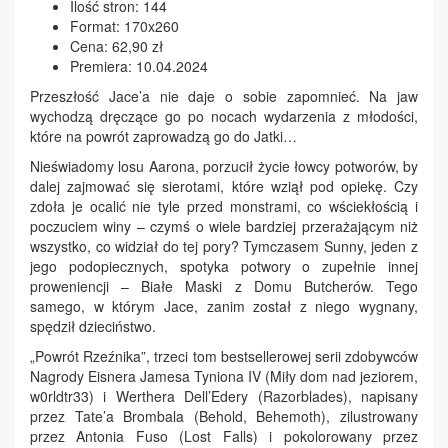
Ilość stron: 144
Format: 170x260
Cena: 62,90 zł
Premiera: 10.04.2024
Przeszłość Jace’a nie daje o sobie zapomnieć. Na jaw
wychodzą dręczące go po nocach wydarzenia z młodości,
które na powrót zaprowadzą go do Jatki…
Nieświadomy losu Aarona, porzucił życie łowcy potworów, by
dalej zajmować się sierotami, które wziął pod opiekę. Czy
zdoła je ocalić nie tyle przed monstrami, co wściekłością i
poczuciem winy – czymś o wiele bardziej przerażającym niż
wszystko, co widział do tej pory? Tymczasem Sunny, jeden z
jego podopiecznych, spotyka potwory o zupełnie innej
proweniencji – Białe Maski z Domu Butcherów. Tego
samego, w którym Jace, zanim został z niego wygnany,
spędził dzieciństwo.
„Powrót Rzeźnika”, trzeci tom bestsellerowej serii zdobywców
Nagrody Eisnera Jamesa Tyniona IV (Miły dom nad jeziorem,
w0rldtr33) i Werthera Dell’Edery (Razorblades), napisany
przez Tate’a Brombala (Behold, Behemoth), zilustrowany
przez Antonia Fuso (Lost Falls) i pokolorowany przez