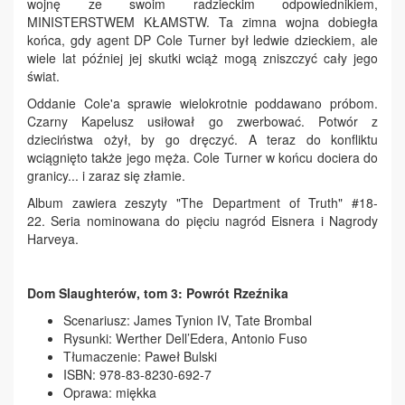
wojnę ze swoim radzieckim odpowiednikiem,
MINISTERSTWEM KŁAMSTW. Ta zimna wojna dobiegła
końca, gdy agent DP Cole Turner był ledwie dzieckiem, ale
wiele lat później jej skutki wciąż mogą zniszczyć cały jego
świat.
Oddanie Cole'a sprawie wielokrotnie poddawano próbom.
Czarny Kapelusz usiłował go zwerbować. Potwór z
dzieciństwa ożył, by go dręczyć. A teraz do konfliktu
wciągnięto także jego męża. Cole Turner w końcu dociera do
granicy... i zaraz się złamie.
Album zawiera zeszyty "The Department of Truth" #18-
22. Seria nominowana do pięciu nagród Eisnera i Nagrody
Harveya.
Dom Slaughterów, tom 3: Powrót Rzeźnika
Scenariusz: James Tynion IV, Tate Brombal
Rysunki: Werther Dell’Edera, Antonio Fuso
Tłumaczenie: Paweł Bulski
ISBN: 978-83-8230-692-7
Oprawa: miękka