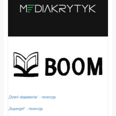
„Dzień objawienia” - recenzja
„Supergirl” - recenzja