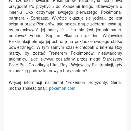
W szerokim świecie Pokémonów rozpoczyna się nowa
przygoda! Po przybyciu do Akademii Indigo, dziewczyna o
imieniu Liko otrzymuje swojego pierwszego Pokémona-
partnera - Sprigatito. Wkrótce okazuje się jednak, że jest
ścigana przez Pionierów, tajemniczą grupę zdeterminowaną,
by przechwycić jej naszyjnik. Liko nie jest jednak sama,
ponieważ Friede, Kapitan Pikachu oraz inni Wojownicy
Elektroakcji oferują jej ochronę na pokładzie swojego statku
powietrznego. W tym samym czasie chłopak o imieniu Roy
marzy, by zostać Trenerem Pokémonów, nieświadomy
tajemnicy, jakie skrywa posiadany przez niego Starożytny
Poké Ball. Co odkryją Liko, Roy i Wojownicy Elektroakcji, gdy
rozpoczną podróż ku nowym horyzontom?
Więcej informacji na temat "Pokémon Horyzonty: Seria"
można znaleźć tutaj:
pokemon.com