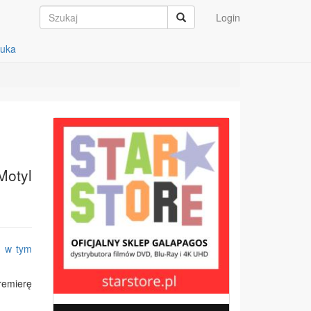
Login
auka
Motyl
z
w tym
premierę