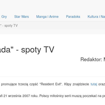
Gry
Star Wars
Manga i Anime
Paradoks
Kultura i N
" - spoty TV
ada" - spoty TV
Redaktor: 
 promujące trzecią część "Resident Evil". Klipy znajdziecie
tutaj
ora
afi 21 września 2007 roku. Polscy miłośnicy serii muszą poczekać na 