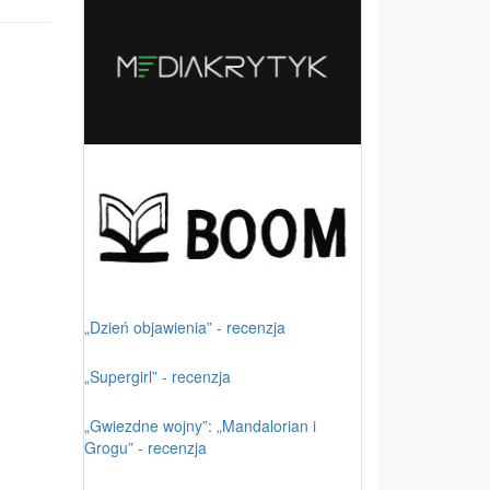
„Dzień objawienia” - recenzja
„Supergirl” - recenzja
„Gwiezdne wojny”: „Mandalorian i
Grogu” - recenzja