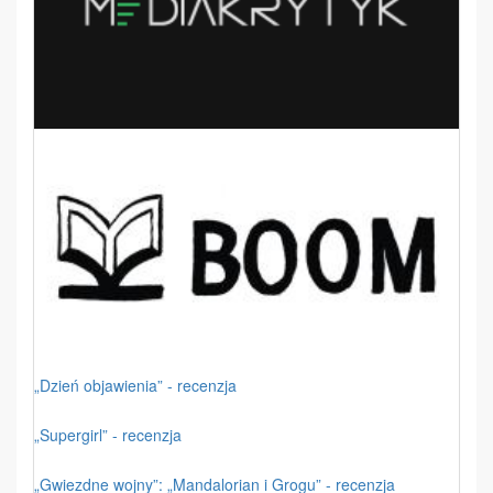
„Dzień objawienia” - recenzja
„Supergirl” - recenzja
„Gwiezdne wojny”: „Mandalorian i Grogu” - recenzja