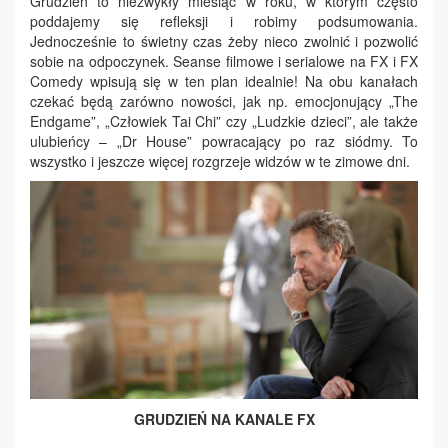
Grudzień to niezwykły miesiąc w roku, w którym często
poddajemy się refleksji i robimy podsumowania.
Jednocześnie to świetny czas żeby nieco zwolnić i pozwolić
sobie na odpoczynek. Seanse filmowe i serialowe na FX i FX
Comedy wpisują się w ten plan idealnie! Na obu kanałach
czekać będą zarówno nowości, jak np. emocjonujący „The
Endgame”, „Człowiek Tai Chi” czy „Ludzkie dzieci”, ale także
ulubieńcy – „Dr House” powracający po raz siódmy. To
wszystko i jeszcze więcej rozgrzeje widzów w te zimowe dni.
GRUDZIEŃ NA KANALE FX