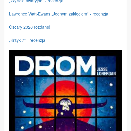
„Wyjście awaryjne” - recenzja
Lawrence Watt-Ewans „Jednym zaklęciem” - recenzja
Oscary 2026 rozdane!
„Krzyk 7” - recenzja