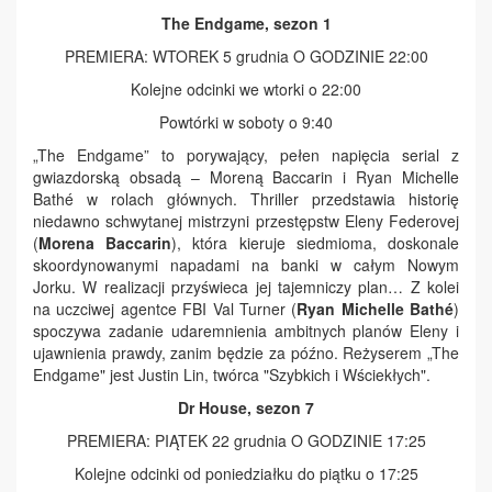
The Endgame, sezon 1
PREMIERA: WTOREK 5 grudnia O GODZINIE 22:00
Kolejne odcinki we wtorki o 22:00
Powtórki w soboty o 9:40
„The Endgame” to porywający, pełen napięcia serial z
gwiazdorską obsadą – Moreną Baccarin i Ryan Michelle
Bathé w rolach głównych. Thriller przedstawia historię
niedawno schwytanej mistrzyni przestępstw Eleny Federovej
(
Morena Baccarin
), która kieruje siedmioma, doskonale
skoordynowanymi napadami na banki w całym Nowym
Jorku. W realizacji przyświeca jej tajemniczy plan… Z kolei
na uczciwej agentce FBI Val Turner (
Ryan Michelle Bathé
)
spoczywa zadanie udaremnienia ambitnych planów Eleny i
ujawnienia prawdy, zanim będzie za późno. Reżyserem „The
Endgame" jest Justin Lin, twórca "Szybkich i Wściekłych".
Dr House, sezon 7
PREMIERA: PIĄTEK 22 grudnia O GODZINIE 17:25
Kolejne odcinki od poniedziałku do piątku o 17:25