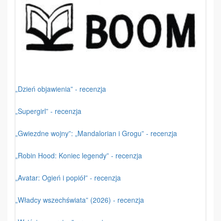
„Dzień objawienia” - recenzja
„Supergirl” - recenzja
„Gwiezdne wojny”: „Mandalorian i Grogu” - recenzja
„Robin Hood: Koniec legendy” - recenzja
„Avatar: Ogień i popiół” - recenzja
„Władcy wszechświata” (2026) - recenzja