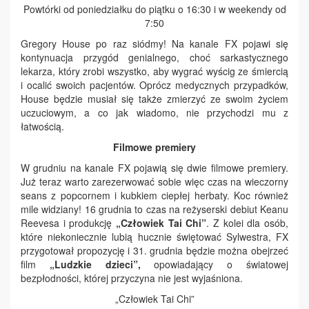
Powtórki od poniedziałku do piątku o 16:30 i w weekendy od
7:50
Gregory House po raz siódmy! Na kanale FX pojawi się
kontynuacja przygód genialnego, choć sarkastycznego
lekarza, który zrobi wszystko, aby wygrać wyścig ze śmiercią
i ocalić swoich pacjentów. Oprócz medycznych przypadków,
House będzie musiał się także zmierzyć ze swoim życiem
uczuciowym, a co jak wiadomo, nie przychodzi mu z
łatwością.
Filmowe premiery
W grudniu na kanale FX pojawią się dwie filmowe premiery.
Już teraz warto zarezerwować sobie więc czas na wieczorny
seans z popcornem i kubkiem ciepłej herbaty. Koc również
mile widziany! 16 grudnia to czas na reżyserski debiut Keanu
Reevesa i produkcję
„Człowiek
Tai Chi
”
. Z kolei dla osób,
które niekoniecznie lubią hucznie świętować Sylwestra, FX
przygotował propozycję i 31. grudnia będzie można obejrzeć
film
„Ludzkie dzieci”,
opowiadający o światowej
bezpłodności, której przyczyna nie jest wyjaśniona.
„Człowiek Tai Chi”