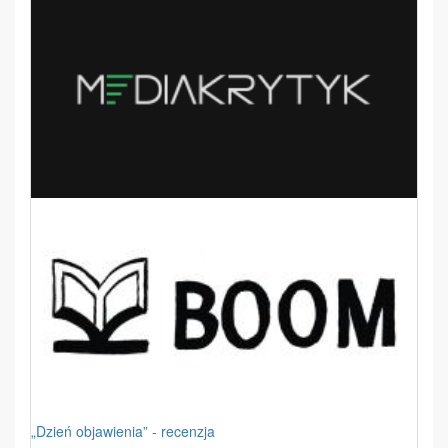
„Dzień objawienia” - recenzja