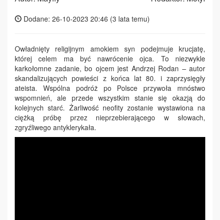
Dodane: 26-10-2023 20:46 (
3 lata temu
)
Owładnięty religijnym amokiem syn podejmuje krucjatę,
której celem ma być nawrócenie ojca. To niezwykle
karkołomne zadanie, bo ojcem jest Andrzej Rodan – autor
skandalizujących powieści z końca lat 80. i zaprzysięgły
ateista. Wspólna podróż po Polsce przywoła mnóstwo
wspomnień, ale przede wszystkim stanie się okazją do
kolejnych starć. Żarliwość neofity zostanie wystawiona na
ciężką próbę przez nieprzebierającego w słowach,
zgryźliwego antyklerykała.