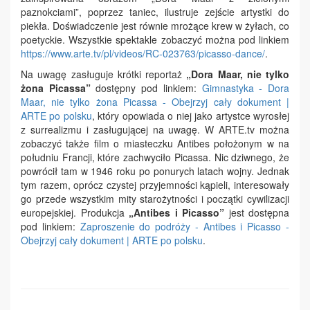
paznokciami”, poprzez taniec, ilustruje zejście artystki do
piekła. Doświadczenie jest równie mrożące krew w żyłach, co
poetyckie. Wszystkie spektakle zobaczyć można pod linkiem
https://www.arte.tv/pl/videos/RC-023763/picasso-dance/
.
Na uwagę zasługuje krótki reportaż
„Dora Maar, nie tylko
żona Picassa”
dostępny pod linkiem:
Gimnastyka - Dora
Maar, nie tylko żona Picassa - Obejrzyj cały dokument |
ARTE po polsku
, który opowiada o niej jako artystce wyrosłej
z surrealizmu i zasługującej na uwagę. W ARTE.tv można
zobaczyć także film o miasteczku Antibes położonym w na
południu Francji, które zachwyciło Picassa. Nic dziwnego, że
powrócił tam w 1946 roku po ponurych latach wojny. Jednak
tym razem, oprócz czystej przyjemności kąpieli, interesowały
go przede wszystkim mity starożytności i początki cywilizacji
europejskiej. Produkcja
„Antibes i Picasso”
jest dostępna
pod linkiem:
Zaproszenie do podróży - Antibes i Picasso -
Obejrzyj cały dokument | ARTE po polsku
.