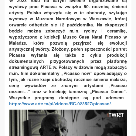
W 2023 roku na całym świecie organizowane są
wystawy prac Picassa w związku 50. rocznicą śmierci
artysty. Polska włączyła się w te obchody, szykując
wystawę w Muzeum Narodowym w Warszawie, której
otwarcie odbędzie się 12 października. Na ekspozycji
będzie można zobaczyć m.in. ryciny i ceramikę,
wypożyczone z kolekcji Museo Casa Natal Picasso w
Maladze, które pozwolą przyjrzeć się ewolucji
artystycznej twórcy. Złożony, pełen sprzeczności portret
Picassa wyłania się także z cyklu produkcji
dokumentalnych przygotowanych przez platformę
streamingową ARTE.tv. Polscy widzowie mogą zobaczyć
m.in. film dokumentalny „Picasso now” opowiadający o
tym, jak różne kraje obchodzą rocznice śmierci malarza
,
serię wywiadów ze znanymi artystami „Picasso
oczami…”
oraz w kolekc
ję
taneczn
ą
„
Picasso Dance”.
Wszystkie programy dostępne są pod adresem
https://www.arte.tv/pl/videos/RC-023527/picasso/
.