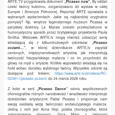
ARTE.TV przygotowała dokument
„Picasso now”.
By oddać
cześć twórcy kubizmu, zorganizowano 40 wystaw w całej
Europie i Ameryce Północnej. Reportaż ARTE opowiada o
wybranych wydarzeniach. Jakie są najbardziej oryginalne
pomysły? Np. wnętrze legendarnego muzeum Picassa w
paryskiej dzielnicy Le Marais zostało przekształcone w
humorystyczny sposób przez brytyjskiego projektanta Paula
Smitha. Widzowie ARTE.tv mogą również zobaczyć serię
składającą się z kilkuminutowych odcinków:
„Picasso
oczami…”
, w której dziennikarze ARTE.tv zapytali
cenionych, międzynarodowych artystów, jak interpretują
twórczość hiszpańskiego malarza i co im przychodzi do
głowy na myśl o artyście. Krótkie wypowiedzi składają się na
hołd wobec dorobku wybitnego twórcy. Wszystkie odcinki są
dostępne pod linkiem:
https://www.arte.tv/pl/videos/RC-
023811/picasso-oczami/
do 24 marca 2028 roku.
Z kolei w serii
„Picasso Dance”
ośmiu współczesnych
choreografów różnych narodowości i wrażliwości interpretuje
dziedzictwo artystyczne Pabla Picassa i proponuje nam
swoją osobistą wizję twórczości andaluzyjskiego malarza.
Jedną z nich jest Anna Hop, polska choreografka, która
zainspirowana obrazem „Dora Maar z zielonymi