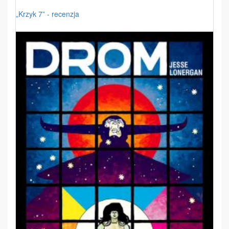
„Krzyk 7” - recenzja