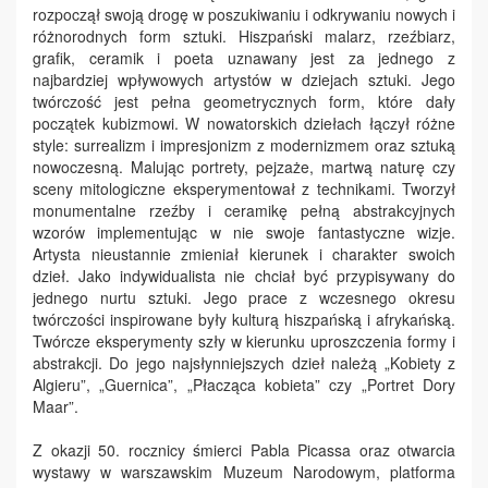
rozpoczął swoją drogę w poszukiwaniu i odkrywaniu nowych i
różnorodnych form sztuki. Hiszpański malarz, rzeźbiarz,
grafik, ceramik i poeta uznawany jest za jednego z
najbardziej wpływowych artystów w dziejach sztuki. Jego
twórczość jest pełna geometrycznych form, które dały
początek kubizmowi. W nowatorskich dziełach łączył różne
style: surrealizm i impresjonizm z modernizmem oraz sztuką
nowoczesną. Malując portrety, pejzaże, martwą naturę czy
sceny mitologiczne eksperymentował z technikami. Tworzył
monumentalne rzeźby i ceramikę pełną abstrakcyjnych
wzorów implementując w nie swoje fantastyczne wizje.
Artysta nieustannie zmieniał kierunek i charakter swoich
dzieł. Jako indywidualista nie chciał być przypisywany do
jednego nurtu sztuki. Jego prace z wczesnego okresu
twórczości inspirowane były kulturą hiszpańską i afrykańską.
Twórcze eksperymenty szły w kierunku uproszczenia formy i
abstrakcji. Do jego najsłynniejszych dzieł należą „Kobiety z
Algieru”, „Guernica”, „Płacząca kobieta” czy „Portret Dory
Maar”.
Z okazji 50. rocznicy śmierci Pabla Picassa oraz otwarcia
wystawy w warszawskim Muzeum Narodowym, platforma