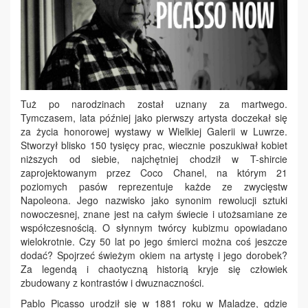
Tuż po narodzinach został uznany za martwego.
Tymczasem, lata później jako pierwszy artysta doczekał się
za życia honorowej wystawy w Wielkiej Galerii w Luwrze.
Stworzył blisko 150 tysięcy prac, wiecznie poszukiwał kobiet
niższych od siebie, najchętniej chodził w T-shircie
zaprojektowanym przez Coco Chanel, na którym 21
poziomych pasów reprezentuje każde ze zwycięstw
Napoleona. Jego nazwisko jako synonim rewolucji sztuki
nowoczesnej, znane jest na całym świecie i utożsamiane ze
współczesnością. O słynnym twórcy kubizmu opowiadano
wielokrotnie. Czy 50 lat po jego śmierci można coś jeszcze
dodać? Spojrzeć świeżym okiem na artystę i jego dorobek?
Za legendą i chaotyczną historią kryje się człowiek
zbudowany z kontrastów i dwuznaczności.
Pablo Picasso urodził się w 1881 roku w Maladze, gdzie