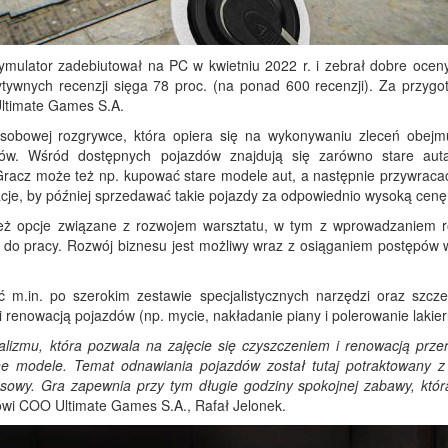
ymulator zadebiutował na PC w kwietniu 2022 r. i zebrał dobre ocen
tywnych recenzji sięga 78 proc. (na ponad 600 recenzji). Za przygo
Ultimate Games S.A.
oosobowej rozgrywce, która opiera się na wykonywaniu zleceń obejm
ów. Wśród dostępnych pojazdów znajdują się zarówno stare auta
racz może też np. kupować stare modele aut, a następnie przywracać
je, by później sprzedawać takie pojazdy za odpowiednio wysoką cenę
ą też opcje związane z rozwojem warsztatu, w tym z wprowadzaniem 
 do pracy. Rozwój biznesu jest możliwy wraz z osiąganiem postępów w
ć m.in. po szerokim zestawie specjalistycznych narzędzi oraz szcz
nowacją pojazdów (np. mycie, nakładanie piany i polerowanie lakier
alizmu, która pozwala na zajęcie się czyszczeniem i renowacją prze
 modele. Temat odnawiania pojazdów został tutaj potraktowany 
sowy. Gra zapewnia przy tym długie godziny spokojnej zabawy, któ
ówi COO Ultimate Games S.A., Rafał Jelonek.