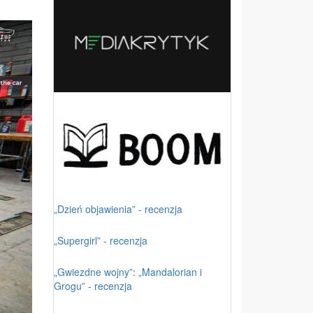
„Dzień objawienia” - recenzja
„Supergirl” - recenzja
„Gwiezdne wojny”: „Mandalorian i
Grogu” - recenzja