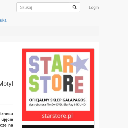
Login
auka
Motyl
biznesu
 ujęcie
zcze na