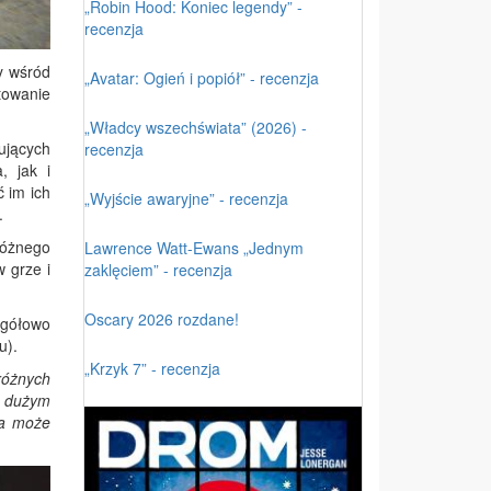
„Robin Hood: Koniec legendy” -
recenzja
y wśród
„Avatar: Ogień i popiół” - recenzja
towanie
„Władcy wszechświata” (2026) -
ujących
recenzja
, jak i
 im ich
„Wyjście awaryjne” - recenzja
.
różnego
Lawrence Watt-Ewans „Jednym
 grze i
zaklęciem” - recenzja
Oscary 2026 rozdane!
egółowo
u).
„Krzyk 7” - recenzja
różnych
z dużym
ra może