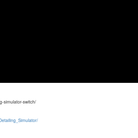
g-simulator-switch/
etailing_Simulator/