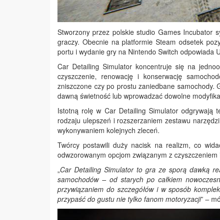
Stworzony przez polskie studio Games Incubator s
graczy. Obecnie na platformie Steam odsetek pozy
portu i wydanie gry na Nintendo Switch odpowiada 
Car Detailing Simulator koncentruje się na jedn
czyszczenie, renowację i konserwację samochod
zniszczone czy po prostu zaniedbane samochody. G
dawną świetność lub wprowadzać dowolne modyfikac
Istotną rolę w Car Detailing Simulator odgrywaj
rodzaju ulepszeń i rozszerzaniem zestawu narzędzi
wykonywaniem kolejnych zleceń.
Twórcy postawili duży nacisk na realizm, co wida
odwzorowanym opcjom związanym z czyszczeniem i re
„
Car Detailing Simulator to gra ze sporą dawką re
samochodów – od starych po całkiem nowoczesne
przywiązaniem do szczegółów i w sposób komplek
przypaść do gustu nie tylko fanom motoryzacji
” – m