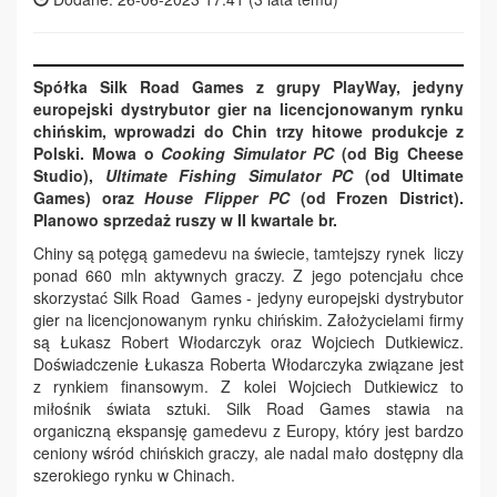
Spółka Silk Road Games z grupy PlayWay, jedyny
europejski dystrybutor gier na licencjonowanym rynku
chińskim, wprowadzi do Chin trzy hitowe produkcje z
Polski.
Mowa o
Cooking Simulator PC
(od Big Cheese
Studio),
Ultimate Fishing Simulator PC
(od Ultimate
Games) oraz
House Flipper PC
(od Frozen District).
Planowo sprzedaż ruszy w II kwartale br.
Chiny są potęgą gamedevu na świecie, tamtejszy rynek liczy
ponad 660 mln aktywnych graczy. Z jego potencjału chce
skorzystać Silk Road Games - jedyny europejski dystrybutor
gier na licencjonowanym rynku chińskim. Założycielami firmy
są Łukasz Robert Włodarczyk oraz Wojciech Dutkiewicz.
Doświadczenie Łukasza Roberta Włodarczyka związane jest
z rynkiem finansowym. Z kolei Wojciech Dutkiewicz to
miłośnik świata sztuki. Silk Road Games stawia na
organiczną ekspansję gamedevu z Europy, który jest bardzo
ceniony wśród chińskich graczy, ale nadal mało dostępny dla
szerokiego rynku w Chinach.