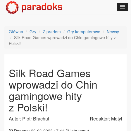
Główna
Gry
Z prądem
Gry komputerowe
Newsy
Silk Road Games wprowadzi do Chin gamingowe hity z
Polski!
Silk Road Games
wprowadzi do Chin
gamingowe hity
z Polski!
Autor: Piotr Błachut
Redaktor: Motyl
Dodane: 26-06-2023 17:41 (
3 lata temu
)