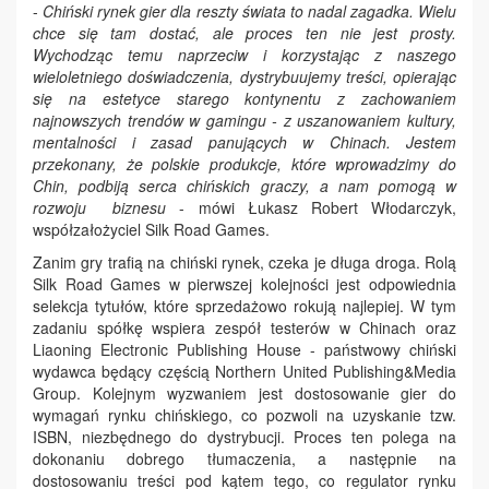
-
Chiński rynek gier dla reszty świata to nadal zagadka. Wielu
chce się tam dostać, ale proces ten nie jest prosty.
Wychodząc temu naprzeciw i korzystając z naszego
wieloletniego doświadczenia, dystrybuujemy treści, opierając
się na estetyce starego kontynentu z zachowaniem
najnowszych trendów w gamingu - z uszanowaniem kultury,
mentalności i zasad panujących w Chinach. Jestem
przekonany, że polskie produkcje, które wprowadzimy do
Chin, podbiją serca chińskich graczy, a nam pomogą w
rozwoju biznesu
- mówi Łukasz Robert Włodarczyk,
współzałożyciel Silk Road Games.
Zanim gry trafią na chiński rynek, czeka je długa droga. Rolą
Silk Road Games w pierwszej kolejności jest odpowiednia
selekcja tytułów, które sprzedażowo rokują najlepiej. W tym
zadaniu spółkę wspiera zespół testerów w Chinach oraz
Liaoning Electronic Publishing House - państwowy chiński
wydawca będący częścią Northern United Publishing&Media
Group. Kolejnym wyzwaniem jest dostosowanie gier do
wymagań rynku chińskiego, co pozwoli na uzyskanie tzw.
ISBN, niezbędnego do dystrybucji. Proces ten polega na
dokonaniu dobrego tłumaczenia, a następnie na
dostosowaniu treści pod kątem tego, co regulator rynku