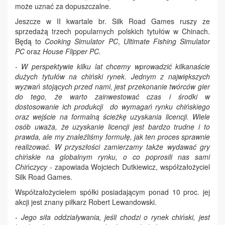
może uznać za dopuszczalne.
Jeszcze w II kwartale br. Silk Road Games ruszy ze
sprzedażą trzech popularnych polskich tytułów w Chinach.
Będą to
Cooking Simulator PC
,
Ultimate Fishing Simulator
PC
oraz
House Flipper PC.
-
W perspektywie kilku lat chcemy wprowadzić kilkanaście
dużych tytułów na chiński rynek. Jednym z największych
wyzwań stojących przed nami, jest przekonanie twórców gier
do tego, że warto zainwestować czas i środki w
dostosowanie ich produkcji do wymagań rynku chińskiego
oraz wejście na formalną ścieżkę uzyskania licencji. Wiele
osób uważa, że uzyskanie licencji jest bardzo trudne i to
prawda, ale my znaleźliśmy formułę, jak ten proces sprawnie
realizować. W przyszłości zamierzamy także wydawać gry
chińskie na globalnym rynku, o co poprosili nas sami
Chińczycy
- zapowiada Wojciech Dutkiewicz, współzałożyciel
Silk Road Games.
Współzałożycielem spółki posiadającym ponad 10 proc. jej
akcji jest znany piłkarz Robert Lewandowski.
- Jego siła oddziaływania, jeśli chodzi o rynek chiński, jest