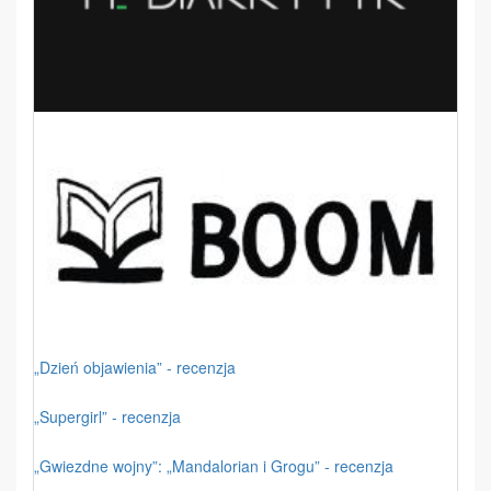
„Dzień objawienia” - recenzja
„Supergirl” - recenzja
„Gwiezdne wojny”: „Mandalorian i Grogu” - recenzja