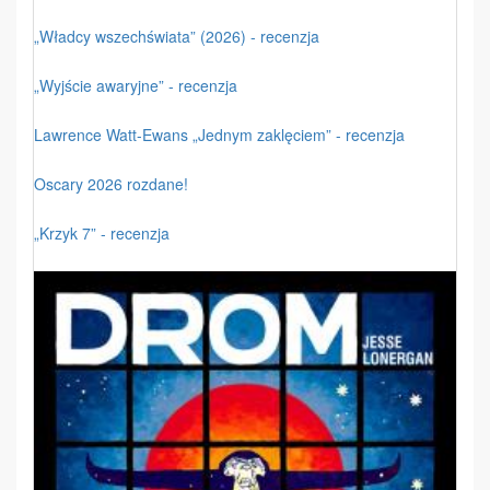
„Władcy wszechświata” (2026) - recenzja
„Wyjście awaryjne” - recenzja
Lawrence Watt-Ewans „Jednym zaklęciem” - recenzja
Oscary 2026 rozdane!
„Krzyk 7” - recenzja