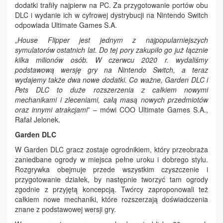
dodatki trafiły najpierw na PC. Za przygotowanie portów obu
DLC i wydanie ich w cyfrowej dystrybucji na Nintendo Switch
odpowiada Ultimate Games S.A.
„
House Flipper jest jednym z najpopularniejszych
symulatorów ostatnich lat. Do tej pory zakupiło go już łącznie
kilka milionów osób. W czerwcu 2020 r. wydaliśmy
podstawową wersję gry na Nintendo Switch, a teraz
wydajemy także dwa nowe dodatki. Co ważne, Garden DLC i
Pets DLC to duże rozszerzenia z całkiem nowymi
mechanikami i zleceniami, całą masą nowych przedmiotów
oraz innymi atrakcjami
” – mówi COO Ultimate Games S.A.,
Rafał Jelonek.
Garden DLC
W Garden DLC gracz zostaje ogrodnikiem, który przeobraża
zaniedbane ogrody w miejsca pełne uroku i dobrego stylu.
Rozgrywka obejmuje przede wszystkim czyszczenie i
przygotowanie działek, by następnie tworzyć tam ogrody
zgodnie z przyjętą koncepcją. Twórcy zaproponowali też
całkiem nowe mechaniki, które rozszerzają doświadczenia
znane z podstawowej wersji gry.