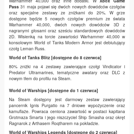
Warhammer 40,000 oraz inne dodatki. W
Xbox Game
Pass
31 maja pojawi się dwóch nowych dowódców czołgów
oraz specjalne zestawy ze zniżkami do 20%. W grze
dostępne będzie 5 nowych czołgów premium ze świata
Warhammer 40,000, dwóch nowych dowódców 3D z
nagranymi głosami oraz sześciu standardowych dowódców
2D. Wisienką na torcie zawartości Warhammer 40,000 w
konsolowym World of Tanks Modern Armor jest debiutujący
czołg Leman Russ.
World of Tanks Blitz [dostępne do 8 czerwca]
80% zniżki na 4 zestawy zawierające czołgi Vindicator i
Predator Ultramarines, tematyczne awatary oraz DLC z
nowym tłem do profilu na Steam.
World of Warships [dostępne do 1 czerwca]
Na Steam dostępny jest darmowy zestaw zawierający
pancernik Ignis Purgatio na 7 dniowe wypożyczenie oraz
kamuflaże. Powraca ceniona zawartość w postaci kapitana
Grotmaza Smarta i jego niszczyciel Ship Smasha oraz okręt
Ragnarok z Arthasem Roqtharem na pokładzie.
World of Warships Legends [dostępne do 2 czerwca]