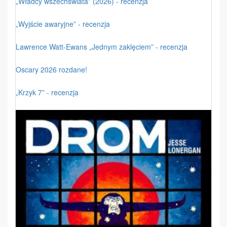
„Władcy wszechświata” (2026) - recenzja
„Wyjście awaryjne” - recenzja
Lawrence Watt-Ewans „Jednym zaklęciem” - recenzja
Oscary 2026 rozdane!
„Krzyk 7” - recenzja