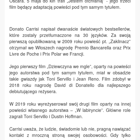
Oscara. 5 maja do kin trafi „Jestem otchłanią” - jego trzeci
film będący adaptacją powieści pod tym samym tytułem.
Donato Carrisi napisał dwanaście światowych bestsellerów,
które zostały przetłumaczone na 30 języków. Za swoją
pierwszą opublikowaną w 2009 roku powieść pt. „Zaklinacz”
otrzymał we Włoszech nagrodę Premio Bancarella oraz Prix
Livre de Poche i Prix Polar we Francji.
Jego pierwszy film „Dziewczyna we mgle”, oparty na powieści
jego autorstwa pod tym samym tytułem, miał w obsadzie
takie gwiazdy jak Toni Servillo i Jean Reno. Film zdobył w
2018 roku nagrodę David di Donatello dla najlepszego
debiutującego reżysera.
W 2019 roku wyreżyserował swój drugi film oparty na innej
powieści własnego autorstwa – „W labiryncie”. Główne role
zagrali Toni Servillo i Dustin Hoffman.
Carrisi uważa, że ludzie, świadomie lub nie, pragną nawiązać
kontakt z mroczną stroną swojej osobowości. Gdy tylko