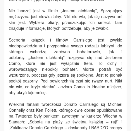
Nie inaczej jest w filmie „Jestem otchłanią”, Sprzątający
mężczyzna jest niewidzialny. Nikt nie wie, jak się nazywa ani
kim jest. Wybiera ofiary, przeszukując ich śmieci. Tam
znajduje informacje, których potrzebuje, aby je zwabić.
Sceneria książek i filmów Carrisiego jest zwykle
niedopowiedziana i przypomina swego rodzaju labirynt, do
którego wchodzą zarówno bohaterowie, jak i
odbiorcy. „Jestem otchłanią” rozgrywa się nad Jeziorem
Como, które nie jest wyłącznie tłem. To cichy i
wprowadzający niepokój bohater. Morze potrafi być
wzburzone, podczas gdy jeziora są spokojne. Jest to jednak
spokój pozorny. Pod powierzchnią czai się rwący nurt. Nikt
nie wie, co kryje otchłań. Jezioro Como to idealne miejsce,
aby ukryć tajemnicę.
Wielkimi fanami twórczości Donato Carrisiego są Michael
Connelly oraz Ken Follett, którego dwie opinie opublikowane
na Twitterze były punktem zwrotnym w karierze Włocha w
Stanach: „Sobota na plaży ze świetną książką – raj!” i
„Zaklinacz Donato Carrisiego – doskonały i BARDZO creepy