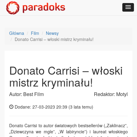
Główna
Film
Newsy
Donato Carrisi – włoski mistrz kryminału!
Donato Carrisi – włoski
mistrz kryminału!
Autor: Best Film
Redaktor: Motyl
Dodane: 27-03-2023 20:39 (
3 lata temu
)
Donato Carrisi to autor światowych bestsellerów („Zaklinacz”,
„Dziewczyna we mgle”, „W labiryncie”) i laureat włoskiego