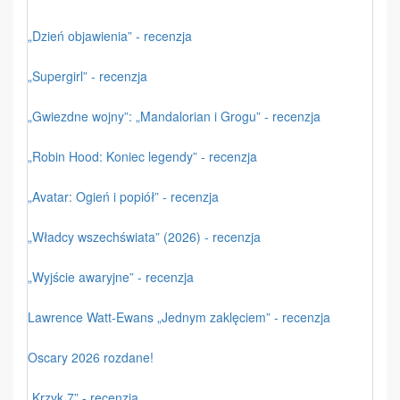
„Dzień objawienia” - recenzja
„Supergirl” - recenzja
„Gwiezdne wojny”: „Mandalorian i Grogu” - recenzja
„Robin Hood: Koniec legendy” - recenzja
„Avatar: Ogień i popiół” - recenzja
„Władcy wszechświata” (2026) - recenzja
„Wyjście awaryjne” - recenzja
Lawrence Watt-Ewans „Jednym zaklęciem” - recenzja
Oscary 2026 rozdane!
„Krzyk 7” - recenzja