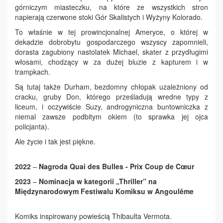
górniczym miasteczku, na które ze wszystkich stron
napierają czerwone stoki Gór Skalistych i Wyżyny Kolorado.
To właśnie w tej prowincjonalnej Ameryce, o której w
dekadzie dobrobytu gospodarczego wszyscy zapomnieli,
dorasta zagubiony nastolatek Michael, skater z przydługimi
włosami, chodzący w za dużej bluzie z kapturem i w
trampkach.
Są tutaj także Durham, bezdomny chłopak uzależniony od
cracku, gruby Don, którego prześladują wredne typy z
liceum, i oczywiście Suzy, androgyniczna buntowniczka z
niemal zawsze podbitym okiem (to sprawka jej ojca
policjanta).
Ale życie i tak jest piękne.
2022
–
Nagroda Quai des Bulles - Prix Coup de Cœur
2023
–
Nominacja w kategorii „Thriller” na
Międzynarodowym Festiwalu Komiksu w Angoulême
Komiks inspirowany powieścią Thibaulta Vermota.