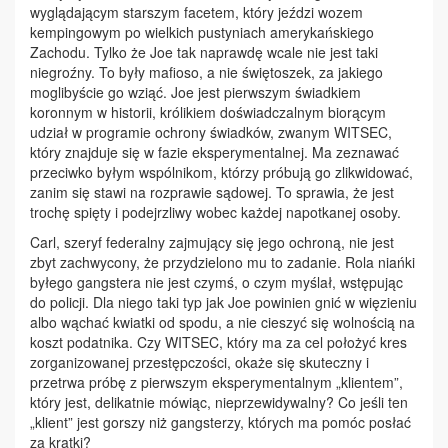
wyglądającym starszym facetem, który jeździ wozem
kempingowym po wielkich pustyniach amerykańskiego
Zachodu. Tylko że Joe tak naprawdę wcale nie jest taki
niegroźny. To były mafioso, a nie świętoszek, za jakiego
moglibyście go wziąć. Joe jest pierwszym świadkiem
koronnym w historii, królikiem doświadczalnym biorącym
udział w programie ochrony świadków, zwanym WITSEC,
który znajduje się w fazie eksperymentalnej. Ma zeznawać
przeciwko byłym wspólnikom, którzy próbują go zlikwidować,
zanim się stawi na rozprawie sądowej. To sprawia, że jest
trochę spięty i podejrzliwy wobec każdej napotkanej osoby.
Carl, szeryf federalny zajmujący się jego ochroną, nie jest
zbyt zachwycony, że przydzielono mu to zadanie. Rola niańki
byłego gangstera nie jest czymś, o czym myślał, wstępując
do policji. Dla niego taki typ jak Joe powinien gnić w więzieniu
albo wąchać kwiatki od spodu, a nie cieszyć się wolnością na
koszt podatnika. Czy WITSEC, który ma za cel położyć kres
zorganizowanej przestępczości, okaże się skuteczny i
przetrwa próbę z pierwszym eksperymentalnym „klientem”,
który jest, delikatnie mówiąc, nieprzewidywalny? Co jeśli ten
„klient” jest gorszy niż gangsterzy, których ma pomóc posłać
za kratki?