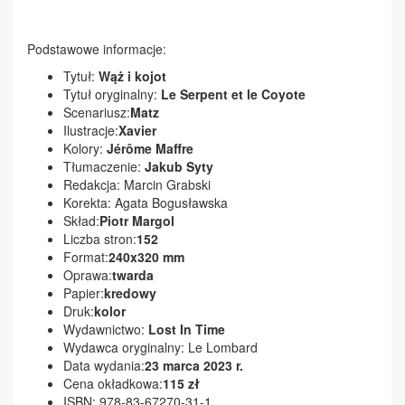
Podstawowe informacje:
Tytuł:
Wąż i kojot
Tytuł oryginalny:
Le Serpent et le Coyote
Scenariusz:
Matz
Ilustracje:
Xavier
Kolory:
Jérôme Maffre
Tłumaczenie:
Jakub Syty
Redakcja: Marcin Grabski
Korekta: Agata Bogusławska
Skład:
Piotr Margol
Liczba stron:
152
Format:
240x320 mm
Oprawa:
twarda
Papier:
kredowy
Druk:
kolor
Wydawnictwo:
Lost In Time
Wydawca oryginalny: Le Lombard
Data wydania:
23 marca 2023 r.
Cena okładkowa:
115 zł
ISBN: 978-83-67270-31-1