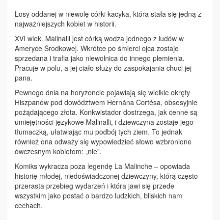
Losy oddanej w niewolę córki kacyka, która stała się jedną z
najważniejszych kobiet w historii.
XVI wiek. Malinalli jest córką wodza jednego z ludów w
Ameryce Środkowej. Wkrótce po śmierci ojca zostaje
sprzedana i trafia jako niewolnica do innego plemienia.
Pracuje w polu, a jej ciało służy do zaspokajania chuci jej
pana.
Pewnego dnia na horyzoncie pojawiają się wielkie okręty
Hiszpanów pod dowództwem Hernána Cortésa, obsesyjnie
pożądającego złota. Konkwistador dostrzega, jak cenne są
umiejętności językowe Malinalli, i dziewczyna zostaje jego
tłumaczką, ułatwiając mu podbój tych ziem. To jednak
również ona odważy się wypowiedzieć słowo wzbronione
ówczesnym kobietom: „nie”.
Komiks wykracza poza legendę La Malinche – opowiada
historię młodej, niedoświadczonej dziewczyny, którą często
przerasta przebieg wydarzeń i która jawi się przede
wszystkim jako postać o bardzo ludzkich, bliskich nam
cechach.