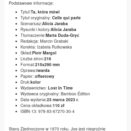
Podstawowe informacje:
Tytuł:
Ta, która mówi
Tytuł oryginalny:
Celle qui parle
Scenariusz:
Alicia Jaraba
Rysunki i kolory:
Alicia Jaraba
Tłumaczenie:
Marta Duda-Gryc
Redakcja: Marcin Grabski
Korekta: Izabela Rutkowska
Skład:
Piotr Margol
Liczba stron:
216
Format:
215x290 mm
Oprawa:
twarda
Papier:
offsetowy
Druk:
kolor
Wydawnictwo:
Lost In Time
Wydawca oryginalny: Bamboo Édition
Data wydania:
23 marca
2023 r.
Cena okładkowa:
110 zł
ISBN-13: 978-83-67270-30-4
Stany Zjednoczone w 1970 roku. Joe jest niegroźnie