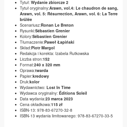
Tytuł:
Wydanie zbiorcze 2
Tytuł oryginalny:
Arawn, vol
.4
: Le chaudron de sang
,
Arawn, vol
. 5
: Résurrection
, Arawn, vol
. 6
: La Terre
brûlée
Scenariusz:
Ronan Le Breton
Rysunki:
Sébastien Grenier
Kolory:
Sébastien Grenier
Tłumaczenie:
Paweł Łapiński
Skład:
Piotr Margol
Redakcja i korekta: Izabela Rutkowska
Liczba stron:
1
52
Format:
2
40 x 320 mm
Oprawa:
twarda
Papier:
kredowy
Druk:
kolor
Wydawnictwo:
Lost In Time
Wydawca oryginalny:
Éditions Soleil
Data wydania:
23
marca 202
3
Cena okładkowa:
115 zł
ISBN-13: 978-83-67270-32-8
ISBN-13 wydania limitowanego: 978-83-67270-33-5