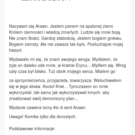
Nazywam się Arawn. Jestem panem na spalonej ziemi.
Królem ciemności i władcą zmarłych. Ludzie się mnie boją.
Nie znam litości. Gardzę słabością. Jestem bogiem gniewu.
Bogiem zemsty. Ale nie zawsze tak było. Posłuchajcie mojej
historii.
Wydawało mi się, że znam swojego wroga. Myślałem, że
żyje on daleko ode mnie, w krainie Erynu... Myliłem się. Wróg
cały czas był blisko. Tuż obok mojego serca. Miałem go
za sprzymierzeńca, przyjaciela, towarzysza. Wsłuchiwałem
się w jego słowa. Kocioł Krwi... Tymczasem on mnie
wykorzystał, tak samo jak wykorzystywał innych: aby
zrealizować swój demoniczny plan...
Wydanie zawiera tomy #4–6 serii Arawn.
Uwaga! Komiks tylko dla dorosłych.
Podstawowe informacje: