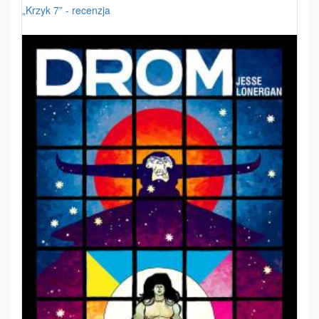
„Krzyk 7” - recenzja