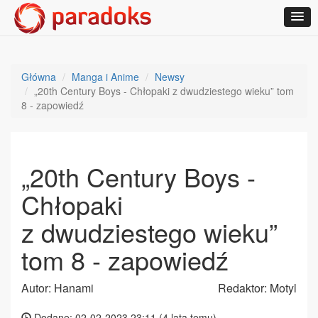
Główna
Manga i Anime
Newsy
„20th Century Boys - Chłopaki z dwudziestego wieku” tom
8 - zapowiedź
„20th Century Boys -
Chłopaki
z dwudziestego wieku”
tom 8 - zapowiedź
Autor: Hanami
Redaktor: Motyl
Dodane: 02-02-2023 23:11 (
4 lata temu
)