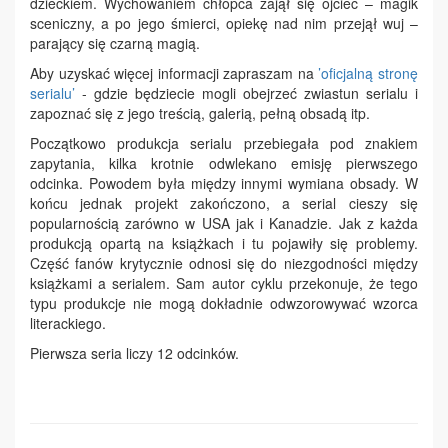
dzieckiem. Wychowaniem chłopca zajął się ojciec – magik
sceniczny, a po jego śmierci, opiekę nad nim przejął wuj –
parający się czarną magią.
Aby uzyskać więcej informacji zapraszam na
’oficjalną stronę
serialu’
- gdzie będziecie mogli obejrzeć zwiastun serialu i
zapoznać się z jego treścią, galerią, pełną obsadą itp.
Początkowo produkcja serialu przebiegała pod znakiem
zapytania, kilka krotnie odwlekano emisję pierwszego
odcinka. Powodem była między innymi wymiana obsady. W
końcu jednak projekt zakończono, a serial cieszy się
popularnością zarówno w USA jak i Kanadzie. Jak z każda
produkcją opartą na książkach i tu pojawiły się problemy.
Część fanów krytycznie odnosi się do niezgodności między
książkami a serialem. Sam autor cyklu przekonuje, że tego
typu produkcje nie mogą dokładnie odwzorowywać wzorca
literackiego.
Pierwsza seria liczy 12 odcinków.