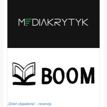
„Dzień objawienia” - recenzja