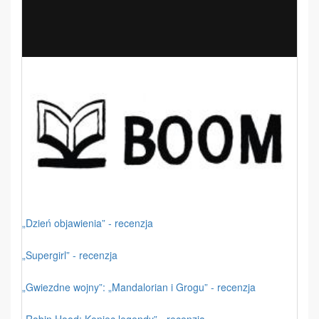
„Dzień objawienia” - recenzja
„Supergirl” - recenzja
„Gwiezdne wojny”: „Mandalorian i Grogu” - recenzja
„Robin Hood: Koniec legendy” - recenzja