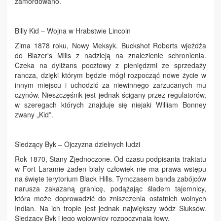
zamordowano.
Billy Kid – Wojna w Hrabstwie Lincoln
Zima 1878 roku, Nowy Meksyk. Buckshot Roberts wjeżdża
do Blazer's Mills z nadzieją na znalezienie schronienia.
Czeka na dyliżans pocztowy z pieniędzmi ze sprzedaży
rancza, dzięki którym będzie mógł rozpocząć nowe życie w
innym miejscu i uchodzić za niewinnego zarzucanych mu
czynów. Nieszczęśnik jest jednak ścigany przez regulatorów,
w szeregach których znajduje się niejaki William Bonney
zwany „Kid”.
Siedzący Byk – Ojczyzna dzielnych ludzi
Rok 1870, Stany Zjednoczone. Od czasu podpisania traktatu
w Fort Laramie żaden biały człowiek nie ma prawa wstępu
na święte terytorium Black Hills. Tymczasem banda zabójców
narusza zakazaną granicę, podążając śladem tajemnicy,
która może doprowadzić do zniszczenia ostatnich wolnych
Indian. Na ich tropie jest jednak największy wódz Siuksów.
Siedzący Byk i jego wojownicy rozpoczynają łowy.