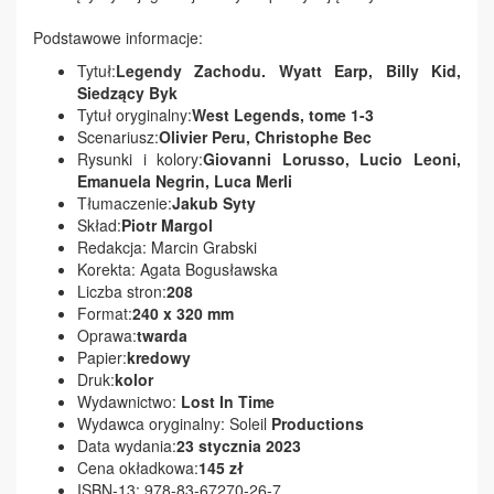
Podstawowe informacje:
Tytuł:
Legendy Zachodu. Wyatt Earp, Billy Kid,
Siedzący Byk
Tytuł oryginalny:
West Legends, tome 1-3
Scenariusz:
Olivier Peru, Christophe Bec
Rysunki i kolory:
Giovanni Lorusso, Lucio Leoni,
Emanuela Negrin, Luca Merli
Tłumaczenie:
Jakub Syty
Skład:
Piotr Margol
Redakcja: Marcin Grabski
Korekta: Agata Bogusławska
Liczba stron:
208
Format:
2
40 x 320 mm
Oprawa:
twarda
Papier:
kredowy
Druk:
kolor
Wydawnictwo:
Lost In Time
Wydawca oryginalny: Soleil
Productions
Data wydania:
23
stycznia 202
3
Cena okładkowa:
145 zł
ISBN-13: 978-83-67270-26-7