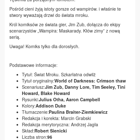
Pośród cieni żyją istoty gorsze od wampirów. i właśnie te
stwory wyważają drzwi do świata mroku.
Król komiksów ze świata gier, Jim Zub, dołącza do ekipy
scenarzystów „Wampira: Maskarady. Kłów zimy” z nową
serią.
Uwaga! Komiks tylko dla dorosłych.
Podstawowe informacje:
Tytuł: Świat Mroku. Szkarłatna odwilż
Tytuł oryginalny:
World of Darkness: Crimson thaw
Scenariusz:
Jim Zub, Danny Lore, Tim Seeley, Tini
Howard, Blake Howard
Rysunki:
Julius Otha, Aaron Campbell
Kolory:
Addison Duke
Tłumaczenie:
Paulina Braiter-Ziemkiewicz
Redakcja i korekta: Marcin Grabski
Redakcja merytoryczna: Andrzej Jagła
Skład:
Robert Sienicki
Liczba stron:
96