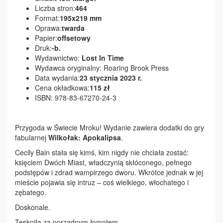
Liczba stron:
464
Format:
195x219 mm
Oprawa:
twarda
Papier:
offsetowy
Druk:
-b.
Wydawnictwo:
Lost In Time
Wydawca oryginalny: Roaring Brook Press
Data wydania:
23 stycznia 2023 r.
Cena okładkowa:
115 zł
ISBN: 978-83-67270-24-3
Przygoda w Świecie Mroku! Wydanie zawiera dodatki do gry
fabularnej
Wilkołak: Apokalipsa
.
Cecily Bain stała się kimś, kim nigdy nie chciała zostać:
księciem Dwóch Miast, władczynią skłóconego, pełnego
podstępów i zdrad wampirzego dworu. Wkrótce jednak w jej
mieście pojawia się intruz – coś wielkiego, włochatego i
zębatego.
Doskonale.
Tęskniła za porządnym łomotem.