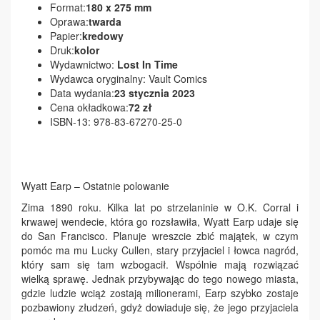
Format:
180 x 275 mm
Oprawa:
twarda
Papier:
kredowy
Druk:
kolor
Wydawnictwo:
Lost In Time
Wydawca oryginalny: Vault Comics
Data wydania:
23 stycznia 202
3
Cena okładkowa:
72 zł
ISBN-13: 978-83-67270-25-0
Wyatt Earp – Ostatnie polowanie
Zima 1890 roku. Kilka lat po strzelaninie w O.K. Corral i
krwawej wendecie, która go rozsławiła, Wyatt Earp udaje się
do San Francisco. Planuje wreszcie zbić majątek, w czym
pomóc ma mu Lucky Cullen, stary przyjaciel i łowca nagród,
który sam się tam wzbogacił. Wspólnie mają rozwiązać
wielką sprawę. Jednak przybywając do tego nowego miasta,
gdzie ludzie wciąż zostają milionerami, Earp szybko zostaje
pozbawiony złudzeń, gdyż dowiaduje się, że jego przyjaciela