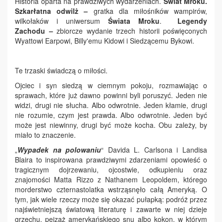
Historia oparta na prawdziwych wydarzeniach.
Świat Mroku.
Szkarłatna odwilż
–
gratka dla miłośników wampirów,
wilkołaków i uniwersum
Świata Mroku
.
Legendy
Zachodu
–
zbiorcze wydanie trzech historii poświęconych
Wyattowi Earpowi, Billy'emu Kidowi i Siedzącemu Bykowi.
Te trzaski świadczą o miłości.
Ojciec i syn siedzą w ciemnym pokoju, rozmawiając o
sprawach, które już dawno powinni byli poruszyć. Jeden nie
widzi, drugi nie słucha. Albo odwrotnie. Jeden kłamie, drugi
nie rozumie, czym jest prawda. Albo odwrotnie. Jeden być
może jest niewinny, drugi być może kocha. Obu zależy, by
miało to znaczenie.
„
Wypadek na polowaniu
“ Davida L. Carlsona i Landisa
Blaira to inspirowana prawdziwymi zdarzeniami opowieść o
tragicznym dojrzewaniu, ojcostwie, odkupieniu oraz
znajomości Matta Rizzo z Nathanem Leopoldem, którego
morderstwo czternastolatka wstrząsnęło całą Ameryką. O
tym, jak wiele rzeczy może się okazać pułapką: podróż przez
najświetniejszą światową literaturę i zawarte w niej dzieje
grzechu, pejzaż amerykańskiego snu albo kokon, w którym