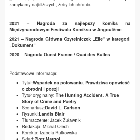
zamykamy najbliższych, żeby ich chronić.
2021 – Nagroda za najlepszy komiks na
Międzynarodowym Festiwalu Komiksu w Angoulême
2021 – Nagroda Główna Czytelniczek „Elle“ w kategorii
„Dokument“
2020 – Nagroda Ouest France / Quai des Bulles
Podstawowe informacje:
Tytuł:
Wypadek na polowaniu. Prawdziwa opowieść
o zbrodni i poezji
Tytuł oryginalny:
The Hunting Accident: A True
Story of Crime and Poetry
Scenariusz:
David L. Carlson
Rysunki:
Landis Blair
Tłumaczenie: Jacek Żuławnik
Redakcja: Michał Olech
Korekta: Izabela Rutkowska
Skład:
Piotr Margol