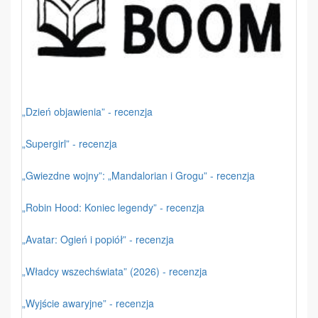
„Dzień objawienia” - recenzja
„Supergirl” - recenzja
„Gwiezdne wojny”: „Mandalorian i Grogu” - recenzja
„Robin Hood: Koniec legendy” - recenzja
„Avatar: Ogień i popiół” - recenzja
„Władcy wszechświata” (2026) - recenzja
„Wyjście awaryjne” - recenzja