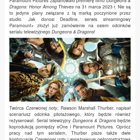
Paramount Pictures zaplanowało premierę filmu
Dungeons &
Dragons: Honor Among Thieves
na 31 marca 2023 r. Nie są
to jedyne plany związane z tą marką poczynione przez
studio. Jak donosi Deadline, serwis streamingowy
Paramount+ złożył już zamówienie na osiem odcinków
serialu telewizyjnego
Dungeons & Dragons
!
Twórca
Czerwonej noty
, Rawson Marshall Thurber, napisał
scenariusz odcinka pilotażowego, który będzie również
reżyserował. Serial telewizyjny
Dungeons & Dragons
będzie
koprodukcją pomiędzy eOne i Paramount Pictures. Oprócz
pracy nad tym serialem, Thurber pisze także dwie
kontynuacje
Czerwonej noty
i wyreżyseruje pełnometrażową