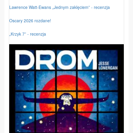
Lawrence Watt-Ewans „Jednym zaklęciem” - recenzja
Oscary 2026 rozdane!
„Krzyk 7” - recenzja