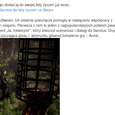
 dodać ją do swojej listy życzeń już teraz:
Sanctus do listy życzeń na Steam
żliwości. Ich ostatnie posunięcia pomogły w nawiązaniu współpracy z
h zespołu. Pierwsza z nich to jeden z najpopularniejszych polskich pisa
erii „Ja, Inkwizytor”, który stworzył scenariusz i dialogi do Sanctus. Dru
 użyczająca głosu i wizerunku głównej bohaterce gry – Annie.