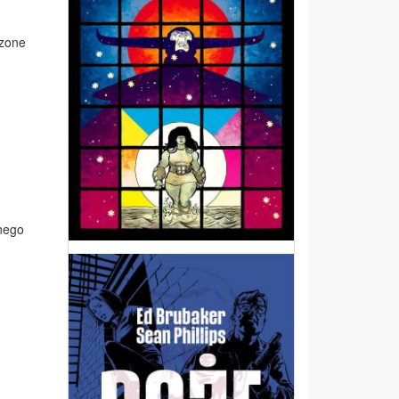
rzone
lnego