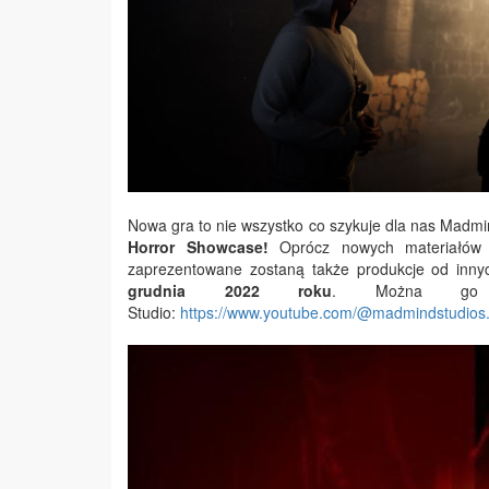
Nowa gra to nie wszystko co szykuje dla nas Madm
Horror Showcase!
Oprócz nowych materiałów z 
zaprezentowane zostaną także produkcje od inn
grudnia 2022 roku
. Można go o
Studio:
https://www.youtube.com/@madmindstudios.