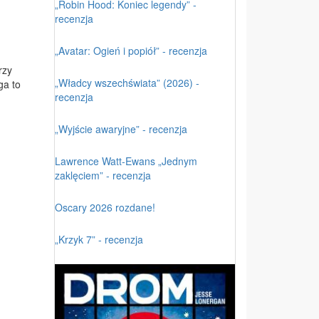
„Robin Hood: Koniec legendy” -
recenzja
„Avatar: Ogień i popiół” - recenzja
rzy
„Władcy wszechświata” (2026) -
ga to
recenzja
„Wyjście awaryjne” - recenzja
Lawrence Watt-Ewans „Jednym
zaklęciem” - recenzja
Oscary 2026 rozdane!
„Krzyk 7” - recenzja