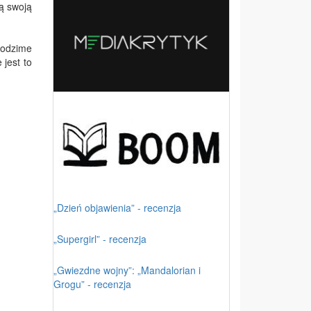
ją swoją
rodzime
jest to
„Dzień objawienia” - recenzja
„Supergirl” - recenzja
„Gwiezdne wojny”: „Mandalorian i
Grogu” - recenzja