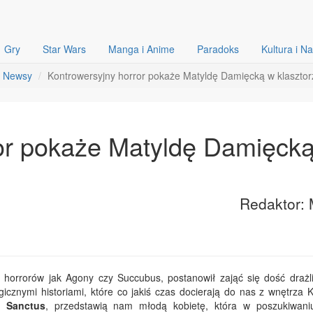
Gry
Star Wars
Manga i Anime
Paradoks
Kultura i N
Newsy
Kontrowersyjny horror pokaże Matyldę Damięcką w klasztor
or pokaże Matyldę Damięck
Redaktor: 
ch horrorów jak Agony czy Succubus, postanowił zająć się dość draż
agicznymi
historiami, które co jakiś czas docierają do nas z wnętrza 
ej
Sanctus
, przedstawią nam młodą kobietę, która w poszukiwan