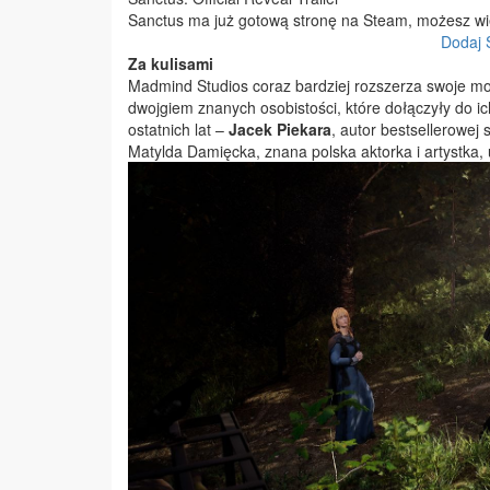
Sanctus ma już gotową stronę na Steam, możesz więc
Dodaj 
Za kulisami
Madmind Studios coraz bardziej rozszerza swoje mo
dwojgiem znanych osobistości, które dołączyły do ic
ostatnich lat –
Jacek Piekara
, autor bestsellerowej s
Matylda Damięcka, znana polska aktorka i artystka,