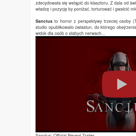
zdecydowała się wstąpić do klasztoru. Z dala od świ
władzę i pozycję by poniżać, torturować i gwałcić mł
Sanctus
to horror z perspektywy trzeciej osoby (
studio opublikowało zwiastun, do którego obejrzen
widok dla osób o słabych nerwach...
Sanctus: Official Reveal Trailer