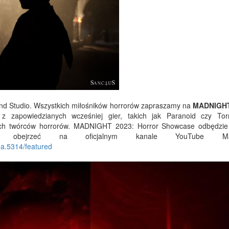
ind Studio. Wszystkich miłośników horrorów zapraszamy na
MADNIGHT
zapowiedzianych wcześniej gier, takich jak Paranoid czy Tor
ych twórców horrorów. MADNIGHT 2023: Horror Showcase odbędzi
bejrzeć na oficjalnym kanale YouTube Ma
a.5314/featured