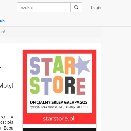
Login
auka
ze!
ą
Motyl
liwym w
Kościoła
iu Boga