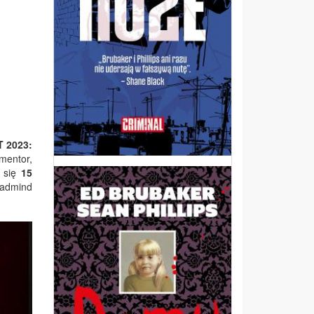
 2023:
mentor,
e się
15
dmind