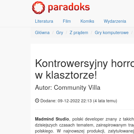
Literatura
Film
Komiks
Wydarzenia
Główna
Gry
Z prądem
Gry komputerowe
Kontrowersyjny horr
w klasztorze!
Autor: Community Villa
Dodane: 09-12-2022 22:13 (
4 lata temu
)
Madmind Studio
, polski developer znany z taki
dzisiejszych czasach tematem, zainspirowanym tr
polskiego. W najnowszej produkcji, zatytułowan