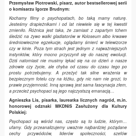
Przemysław Piotrowski, pisarz, autor bestsellerowej serii
o komisarzu Igorze Brudnym:
Kochamy filmy o psychopatach, bo taką mamy naturę.
Jesteśmy drapieżnikami i od lat niewiele się w tej kwestii
zmieniło. Różnica jest taka, że zamiast z zapartym tchem
śledzić na żywo walki gladiatorów w Koloseum albo krwawe
średniowieczne egzekucje, oglądamy śmierć w telewizorze
czy w kinie. Poza tym strach jest jednym z najważniejszych
instynktów, który mocno przyczynił się do naszej ewolucji.
Dziś natomiast nie musimy lękać się na co dzień o nasze
zdrowie czy życie, ale chyba od czasu do czasu tego po
prostu potrzebujemy. A przeżyć tak silne wrażenia w
bezpiecznym fotelu czy na łóżku, gdy nic nam nie grozi, to
prawie przyjemność. Inną sprawą jest sama fascynacja złem,
a przecież psychopaci są jego najczystszą emanacją…
Agnieszka Lis, pisarka, laureatka licznych nagród, m.in.
honorowej odznaki MKDNiS Zasłużony dla Kultury
Polskiej:
Psychopaci są wśród nas
,
często są to ludzie, którym
…
ufamy
. Gdy przeanalizujemy uważnie najbardziej pożądane
cechy przywódców, liderów społeczności, szefów