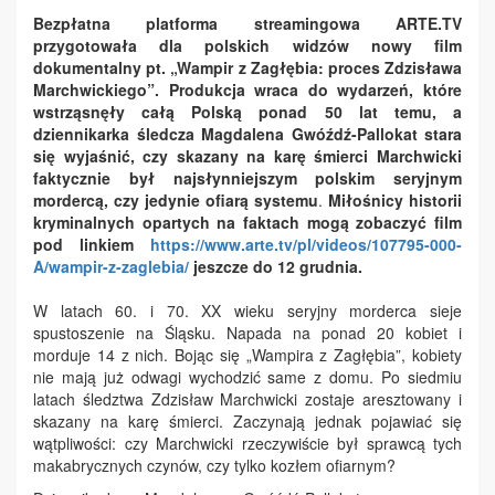
Bezpłatna platforma streamingowa ARTE.TV
przygotowała dla polskich widzów nowy film
dokumentalny pt. „Wampir z Zagłębia: proces Zdzisława
Marchwickiego”. Produkcja wraca do wydarzeń, które
wstrząsnęły całą Polską ponad 50 lat temu, a
d
ziennikarka śledcza Magdalena Gwóźdź-Pallokat stara
się wyjaśnić
, czy skazany na karę śmierci Marchwicki
faktycznie był najsłynniejszym polskim seryjnym
mordercą
,
czy jedynie ofiarą systemu
.
Miłośnicy historii
kryminalnych opartych na faktach mogą zobaczyć film
pod linkiem
https://www.arte.tv/pl/videos/107795-000-
A/wampir-z-zaglebia/
jeszcze do 12 grudnia.
W latach 60. i 70. XX wieku seryjny morderca sieje
spustoszenie na Śląsku. Napada na ponad 20 kobiet i
morduje 14 z nich. Bojąc się „Wampira z Zagłębia”, kobiety
nie mają już odwagi wychodzić same z domu. Po siedmiu
latach śledztwa Zdzisław Marchwicki zostaje aresztowany i
skazany na karę śmierci. Zaczynają jednak pojawiać się
wątpliwości: czy Marchwicki rzeczywiście był sprawcą tych
makabrycznych czynów, czy tylko kozłem ofiarnym?