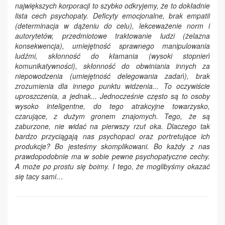
największych korporacji to szybko odkryjemy, że to dokładnie
lista cech psychopaty. Deficyty emocjonalne, brak empatii
(determinacja w dążeniu do celu), lekceważenie norm i
autorytetów, przedmiotowe traktowanie ludzi (żelazna
konsekwencja), umiejętność sprawnego manipulowania
ludźmi, skłonność do kłamania (wysoki stopnień
komunikatywności), skłonność do obwiniania innych za
niepowodzenia (umiejętność delegowania zadań), brak
zrozumienia dla innego punktu widzenia... To oczywiście
uproszczenia,
a
jednak...
Jednocześnie c
zęsto są to osoby
wysoko inteligentne, do tego atrakcyjne towarzysko,
czarujące, z dużym gronem znajomych. Tego, że są
zaburzone, nie widać na pierwszy rzut oka.
Dlaczego tak
bardzo
przyciągają nas psychopaci oraz portretujące ich
produkcje
?
Bo jesteśmy skomplikowani. Bo każdy z nas
prawdopodobnie ma w sobie pewne psychopatyczne cechy.
A może
po prostu się boimy. I tego, że moglibyśmy okazać
się tacy sami
…