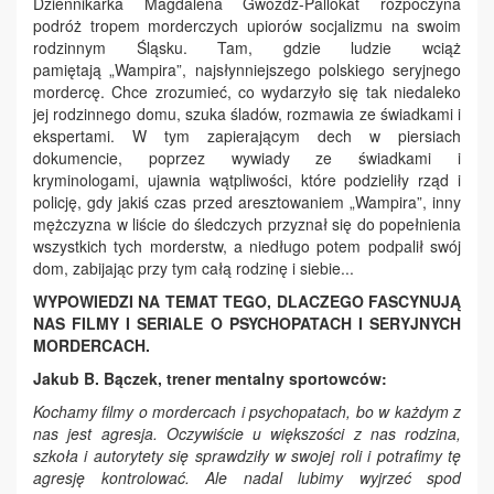
Dziennikarka Magdalena Gwóźdź-Pallokat rozpoczyna
podróż tropem morderczych upiorów socjalizmu na swoim
rodzinnym Śląsku. Tam, gdzie ludzie wciąż
pamiętają „Wampira”, najsłynniejszego polskiego seryjnego
mordercę. Chce zrozumieć, co wydarzyło się tak niedaleko
jej rodzinnego domu, szuka śladów, rozmawia ze świadkami i
ekspertami. W tym zapierającym dech w piersiach
dokumencie, poprzez wywiady ze świadkami i
kryminologami, ujawnia wątpliwości, które podzieliły rząd i
policję, gdy jakiś czas przed aresztowaniem „Wampira”, inny
mężczyzna w liście do śledczych przyznał się do popełnienia
wszystkich tych morderstw, a niedługo potem podpalił swój
dom, zabijając przy tym całą rodzinę i siebie...
WYPOWIEDZI NA TEMAT TEGO, DLACZEGO FASCYNUJĄ
NAS FILMY I SERIALE O PSYCHOPATACH I SERYJNYCH
MORDERCACH.
Jakub B. Bączek, trener mentalny sportowców:
Kochamy filmy o mordercach i psychopatach
,
bo w każdym z
nas jest agresja. Oczywiście u większoś
ci
z nas rodzina,
szkoła i autorytety się sprawdziły w swojej roli i potrafimy tę
agresję kontrolować. Ale nadal lubimy wyjrzeć spod