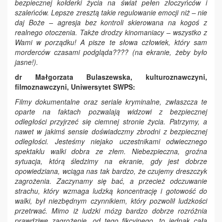
bezpiecznej kołderki życia na świat pełen złoczyńców i
szaleńców. Lepsze zresztą takie regulowanie emocji niż – nie
daj Boże – agresja bez kontroli skierowana na kogoś z
realnego otoczenia. Także drodzy kinomaniacy – wszystko z
Wami w porządku! A pisze te słowa człowiek, który sam
morderców czasami podgląda
????
(na ekranie, żeby było
jasne!).
dr Małgorzata Bulaszewska
,
kulturoznawczyni,
filmoznawczyni
,
Uniwersytet SWPS
:
Filmy dokumentalne oraz seriale kryminalne, zwłaszcza te
oparte na faktach pozwalają widzowi z bezpiecznej
odległości przyjrzeć się ciemnej stronie życia. Patrzymy, a
nawet w jakimś sensie doświadczmy zbrodni z bezpiecznej
odległości. Jesteśmy niejako uczestnikami odwiecznego
spektaklu walki dobra ze złem. Niebezpieczna, groźna
sytuacja, którą śledzimy na ekranie, gdy jest dobrze
opowiedziana, wciąga nas tak bardzo, że czujemy dreszczyk
zagrożenia. Zaczynamy się bać, a przecież odczuwanie
strachu, który wzmaga ludzką koncentrację i gotowość do
walki, był niezbędnym czynnikiem, który pozwolił ludzkości
przetrwać. Mimo iż ludzki mózg bardzo dobrze rozróżnia
prawdziwe zagrożenie, od tego fikcyjnego, to jednak cała