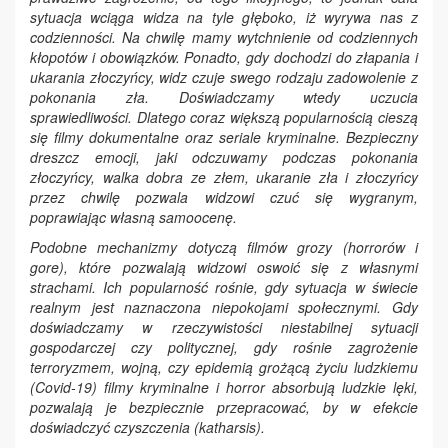
sytuacja wciąga widza na tyle głęboko, iż wyrywa nas z
codzienności. Na chwilę mamy wytchnienie od codziennych
kłopotów i obowiązków. Ponadto, gdy dochodzi do złapania i
ukarania złoczyńcy, widz czuje swego rodzaju zadowolenie z
pokonania zła. Doświadczamy wtedy uczucia
sprawiedliwości. Dlatego coraz większą popularnością cieszą
się filmy dokumentalne oraz seriale kryminalne. Bezpieczny
dreszcz emocji, jaki odczuwamy podczas pokonania
złoczyńcy, walka dobra ze złem, ukaranie zła i złoczyńcy
przez chwilę pozwala widzowi czuć się wygranym,
poprawiając własną samoocenę.
Podobne mechanizmy dotyczą filmów grozy (horrorów i
gore), które pozwalają widzowi oswoić się z własnymi
strachami. Ich popularność rośnie, gdy sytuacja w świecie
realnym jest naznaczona niepokojami społecznymi. Gdy
doświadczamy w rzeczywistości niestabilnej sytuacji
gospodarczej czy politycznej, gdy rośnie zagrożenie
terroryzmem, wojną, czy epidemią grożącą życiu ludzkiemu
(Covid-19) filmy kryminalne i horror absorbują ludzkie lęki,
pozwalają je bezpiecznie przepracować, by w efekcie
doświadczyć czyszczenia (katharsis).