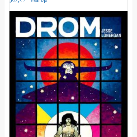
„Krzyk 7” - recenzja