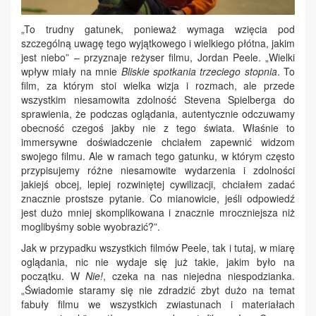
„To trudny gatunek, ponieważ wymaga wzięcia pod
szczególną uwagę tego wyjątkowego i wielkiego płótna, jakim
jest niebo” – przyznaje reżyser filmu, Jordan Peele. „Wielki
wpływ miały na mnie
Bliskie spotkania trzeciego stopnia
. To
film, za którym stoi wielka wizja i rozmach, ale przede
wszystkim niesamowita zdolność Stevena Spielberga do
sprawienia, że podczas oglądania, autentycznie odczuwamy
obecność czegoś jakby nie z tego świata. Właśnie to
immersywne doświadczenie chciałem zapewnić widzom
swojego filmu. Ale w ramach tego gatunku, w którym często
przypisujemy różne niesamowite wydarzenia i zdolności
jakiejś obcej, lepiej rozwiniętej cywilizacji, chciałem zadać
znacznie prostsze pytanie. Co mianowicie, jeśli odpowiedź
jest dużo mniej skomplikowana i znacznie mroczniejsza niż
moglibyśmy sobie wyobrazić?”.
Jak w przypadku wszystkich filmów Peele, tak i tutaj, w miarę
oglądania, nic nie wydaje się już takie, jakim było na
początku. W
Nie!
, czeka na nas niejedna niespodzianka.
„Świadomie staramy się nie zdradzić zbyt dużo na temat
fabuły filmu we wszystkich zwiastunach i materiałach