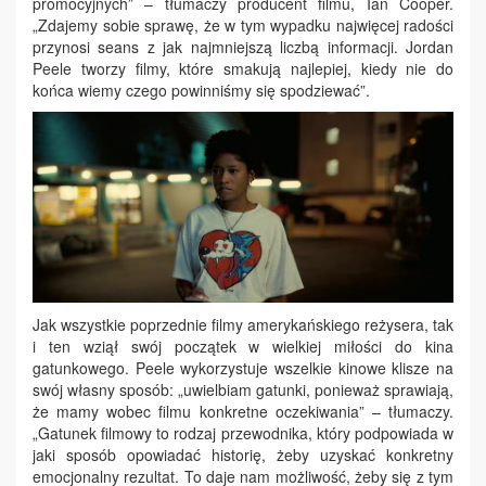
promocyjnych” – tłumaczy producent filmu, Ian Cooper.
„Zdajemy sobie sprawę, że w tym wypadku najwięcej radości
przynosi seans z jak najmniejszą liczbą informacji. Jordan
Peele tworzy filmy, które smakują najlepiej, kiedy nie do
końca wiemy czego powinniśmy się spodziewać”.
Jak wszystkie poprzednie filmy amerykańskiego reżysera, tak
i ten wziął swój początek w wielkiej miłości do kina
gatunkowego. Peele wykorzystuje wszelkie kinowe klisze na
swój własny sposób: „uwielbiam gatunki, ponieważ sprawiają,
że mamy wobec filmu konkretne oczekiwania” – tłumaczy.
„Gatunek filmowy to rodzaj przewodnika, który podpowiada w
jaki sposób opowiadać historię, żeby uzyskać konkretny
emocjonalny rezultat. To daje nam możliwość, żeby się z tym