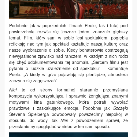
Podobnie jak w poprzednich filmach Peele, tak i tutaj pod
powierzchnią rozwija się jeszcze jeden, znacznie głębszy
temat. Film, który sam w sobie jest spektaklem, pogłębia
refleksję nad tym jak spektakl kształtuje naszą kulturę oraz
nasze wyobrażenie o sobie. Kiedy bohaterowie dostrzegają
niewyjaśnione zjawisko nad ranczem, w każdym z nich rodzi
się chęć udokumentowania tej anomalii. „Sercem filmu jest
pytanie o ludzkie uzależnienie od spektaklu” – komentuje
Peele. „A kiedy w grze pojawiają się pieniądze, atmosfera
zaczyna się zagęszczać”.
Nie!
to od strony formalnej starannie przemyślana
kompozycja wykorzystująca i sprawnie żonglująca znanymi
motywami kina gatunkowego, która potrafi wywołać
prawdziwe i zaskakujące emocje. Podobnie jak
Szczęki
Stevena Spielberga powodowały powszechny niepokój w
stosunku do wody, tak
Nie!
z powodzeniem sprawi, że
przestaniemy spoglądać w niebo w ten sam sposób.