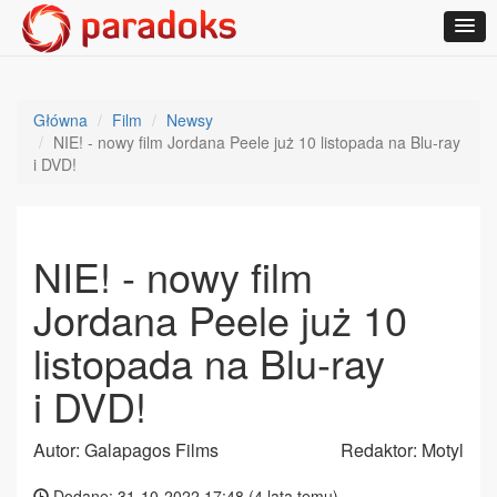
Główna
Film
Newsy
NIE! - nowy film Jordana Peele już 10 listopada na Blu-ray
i DVD!
NIE! - nowy film
Jordana Peele już 10
listopada na Blu-ray
i DVD!
Autor: Galapagos Films
Redaktor: Motyl
Dodane: 31-10-2022 17:48 (
4 lata temu
)