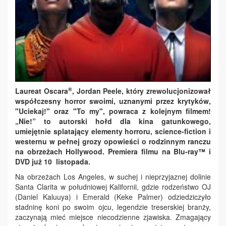
®
Laureat Oscara
, Jordan Peele, który zrewolucjonizował
współczesny horror swoimi, uznanymi przez krytyków,
"Uciekaj!" oraz "To my", powraca z kolejnym filmem!
„Nie!” to autorski hołd dla kina gatunkowego,
umiejętnie splatający elementy horroru, science-fiction i
westernu w pełnej grozy opowieści o rodzinnym ranczu
na obrzeżach Hollywood. Premiera filmu na Blu‑ray™ i
DVD już 10 listopada.
Na obrzeżach Los Angeles, w suchej i nieprzyjaznej dolinie
Santa Clarita w południowej Kalifornii, gdzie rodzeństwo OJ
(Daniel Kaluuya) i Emerald (Keke Palmer) odziedziczyło
stadninę koni po swoim ojcu, legendzie treserskiej branży,
zaczynają mieć miejsce niecodzienne zjawiska. Zmagający