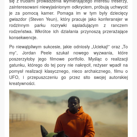
się z trudami prowadzenia wymierającego interesu treserzy,
zainteresowani niewyjaśnionym odkryciem, próbują uchwycić
je za pomocą kamer. Pomaga im w tym były dziecięcy
gwiazdor (Steven Yeun), który pracuje jako konferansjer w
rodzinnym parku rozrywki sąsiadującym z ranczem
rodzeństwa. Wkrótce ich działania przynoszą przerażające
konsekwencje.
Po niewątpliwym sukcesie, jakie odniosły „Uciekaj!” oraz „To
my”, Jordan Peele szukał nowego wyzwania, które
poszerzyłoby jego filmowe portfolio. Myśląc o realizacji
gatunku, którego do tej pory nie nakręcił, reżyser wpadł na
pomysł realizacji klasycznego, nieco archaicznego, filmu o
UFO, i przepuszczeniu go przez sito swojej autorskiej
kreatywności.