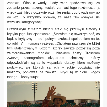
zabawić. Właśnie wtedy, kiedy widz spodziewa się, że
zostanie przestraszony, zostaje zamiast tego rozśmieszony,
wtedy zaś, kiedy oczekuje rozśmieszenia, doprowadzamy go
do łez. To wszystko sprawia, że nasz film wymyka się
wszelkiej kategoryzacji”.
Prawdziwym tematem historii staje się przemysł filmowy i
krytyka jego funkcjonowania. „Starałem się stworzyć coś, co
będzie krytycznym, ale i pełnym czułości spojrzeniem na to,
co robimy” – tłumaczy reżyser. „Chciałem przyjrzeć się bliżej
tym utalentowanym ludziom, którzy zawsze pozostają poza
zainteresowaniem mediów i blaskiem fleszy. Treserom
zwierząt, scenografom, ekspertom technicznym, którzy
odpowiedzialni są za te wspaniałe obrazy, które możemy
podziwiać, ale których samych w sobie podziwiać nie
możemy, ponieważ na zawsze ukryci są w cieniu kogoś
innego – kontynuuje”.