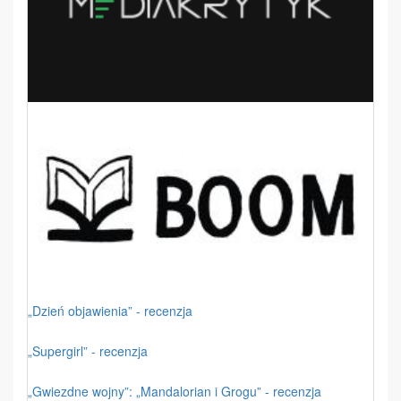
„Dzień objawienia” - recenzja
„Supergirl” - recenzja
„Gwiezdne wojny”: „Mandalorian i Grogu” - recenzja