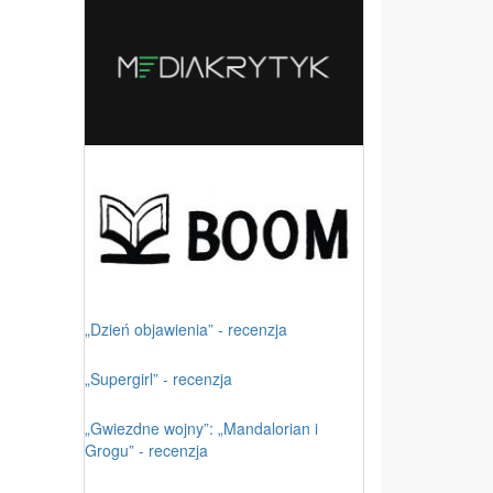
„Dzień objawienia” - recenzja
„Supergirl” - recenzja
„Gwiezdne wojny”: „Mandalorian i
Grogu” - recenzja