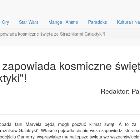
Gry
Star Wars
Manga i Anime
Paradoks
Kultura i N
powiada kosmiczne święta ze Strażnikami Galaktyki"!
 zapowiada kosmiczne świę
tyki"!
Redaktor: Pa
stopada fani Marvela będą mogli poczuć klimat świąt. A to za
rażników Galaktyki". Właśnie pojawiła się pierwsza zapowiedź, która s
o odejściu Gamorry, wyprawiając mu najlepsze święta we wszechświecie.