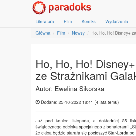
Literatura
Film
Komiks
Wydarzenia
Główna
Film
Newsy
Ho, Ho, Ho! Disney+ za
Ho, Ho, Ho! Disney+
ze Strażnikami Galak
Autor: Ewelina Sikorska
Dodane: 25-10-2022 18:41 (
4 lata temu
)
Już pod koniec listopada, a dokładniej 25 li
świątecznego odcinka specjalnego z bohaterami ,,St
że ekipa będzie starała się pocieszyć Star-Lorda p