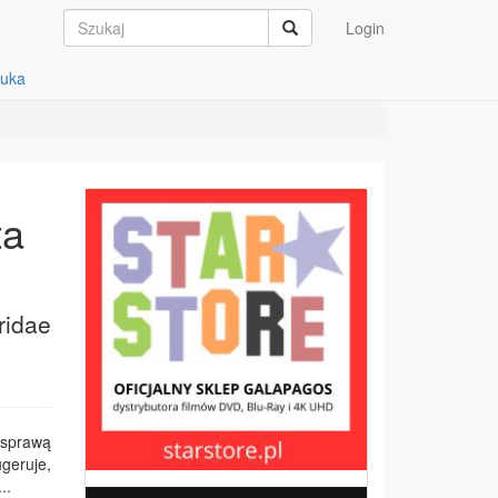
Login
auka
ta
ridae
 sprawą
ugeruje,
..