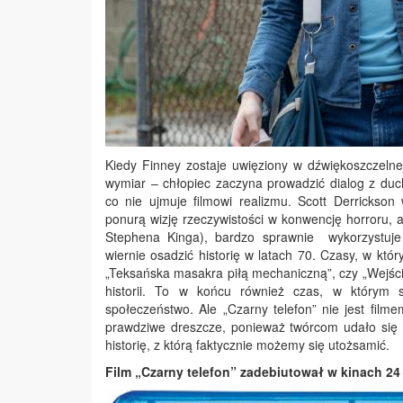
Kiedy Finney zostaje uwięziony w dźwiękoszczelne
wymiar – chłopiec zaczyna prowadzić dialog z duc
co nie ujmuje filmowi realizmu. Scott Derrickson
ponurą wizję rzeczywistości w konwencję horroru, a
Stephena Kinga), bardzo sprawnie wykorzystuje 
wiernie osadzić historię w latach 70. Czasy, w któr
„Teksańska masakra piłą mechaniczną”, czy „Wejści
historii. To w końcu również czas, w którym se
społeczeństwo. Ale „Czarny telefon” nie jest fil
prawdziwe dreszcze, ponieważ twórcom udało się u
historię, z którą faktycznie możemy się utożsamić.
Film „Czarny telefon” zadebiutował w kinach 24 