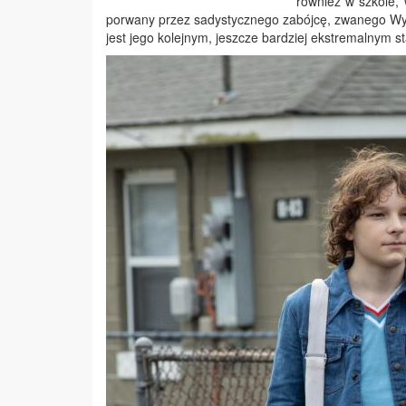
również w szkole, 
porwany przez sadystycznego zabójcę, zwanego Wyłap
jest jego kolejnym, jeszcze bardziej ekstremalnym s