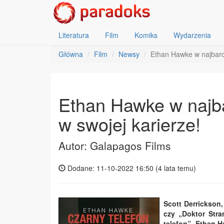
Literatura
Film
Komiks
Wydarzenia
Główna
Film
Newsy
Ethan Hawke w najbardzi
Ethan Hawke w najbar
w swojej karierze!
Autor: Galapagos Films
Dodane: 11-10-2022 16:50 (
4 lata temu
)
Scott Derrickson,
czy „Doktor Str
telefon”, Ethan 