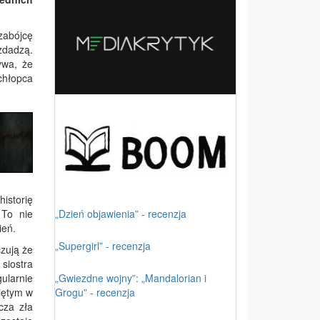
zabójcę
 zdadzą.
ywa, że
chłopca
historię
„Dzień objawienia” - recenzja
 To nie
ień.
„Supergirl” - recenzja
czują że
 siostra
„Gwiezdne wojny”: „Mandalorian i
ularnie
Grogu” - recenzja
niętym w
cza zła