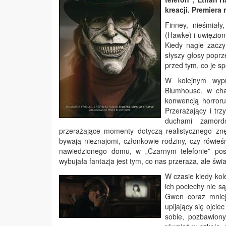
kreacji. Premiera
Finney, nieśmiały
(Hawke) i uwięzion
Kiedy nagle zaczy
słyszy głosy popr
przed tym, co je sp
W kolejnym wypr
Blumhouse, w char
konwencją horroru
Przerażający i trz
duchami zamordo
przerażające momenty dotyczą realistycznego zn
bywają nieznajomi, członkowie rodziny, czy rówieśni
nawiedzionego domu, w „Czarnym telefonie” post
wybujała fantazja jest tym, co nas przeraża, ale św
W czasie kiedy kol
ich pociechy nie s
Gwen coraz mniej
upijający się ojci
sobie, pozbawiony