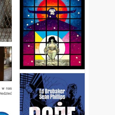
e w nas
iedzieć