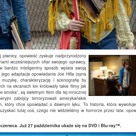
j piwnicy, opowieść zyskuje nadprzyrodzony
hami wcześniejszych ofiar swojego oprawcy,
 w bardzo inteligentny sposób wplata swoją
 jego adaptacja opowiadania Joe Hilla (syna
muzykę, charakteryzację i scenografię by
ych na ekranach kin królowały takie filmy jak
e smoka”, są świetnym tłem dla tej mrocznej
ryjni zabójcy terroryzowali amerykańskie
mem, który chce opowiadać o dawnym lęku. To historia, która wywołuj
zyskać tutaj coś, czego nie widzieliśmy w horrorze przez lata: opow
czerwca. Już 27 października ukaże się na DVD i Blu-ray
™.