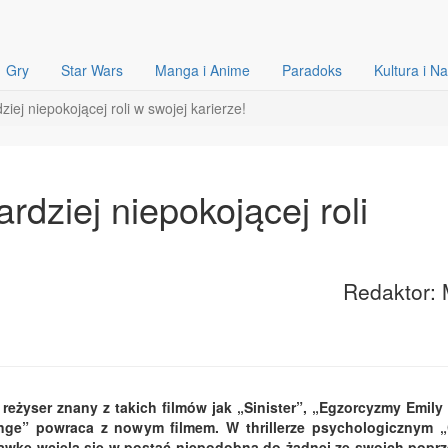
Gry
Star Wars
Manga i Anime
Paradoks
Kultura i N
ej niepokojącej roli w swojej karierze!
dziej niepokojącej roli
Redaktor: 
 reżyser znany z takich filmów jak „Sinister”, „Egzorcyzmy Emily
ange” powraca z nowym filmem. W thrillerze psychologicznym 
Hawke wciela się w postać niepodobną do żadnej ze swoich popr