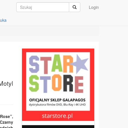
Login
auka
Motyl
 Rose”,
„Czarny
zednich