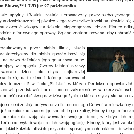
 na Blu‑ray™ i DVD już 27 października.
, ale sprytny 13-latek, zostaje uprowadzony przez sadystycznego 
y w dźwiękoszczelnej piwnicy. Jego rozpaczliwe krzyki na niewiele się
na dzwonić wiszący na ścianie, niepodłączony telefon, Finney odkr
zednich ofiar swojego oprawcy. Są one zdeterminowane, aby uchronić 
otkało.
odukowanym przez siebie filmie, studio
akterystyczny dla siebie sposób bawi się
, na nowo definiując jego gatunkowe ramy.
ymający w napięciu „Czarny telefon” straszy
wanych dzieci, ale chyba najbardziej
ęcania się nad dziećmi, którego sprawcami
cy. Inaczej niż w filmie „Sinister”, w którym Derrickson opowiedział 
anowił przedstawić horror mocno zakorzeniony w rzeczywistości.
iadomość okrucieństwa prawdziwego życia, o którym słyszy się na co dz
ejne dzieci zostają porywane z ulic północnego Denver, a mieszkańcy 
ą już bezpieczne spacerując samotnie po okolicy, Finney i jego młodsza
 bezpiecznie czują się wewnątrz swojego domu, w którym ich reg
ec Terrence, wyładowuje na nich swoją agresję. Finney, który jest zamk
m jakichkolwiek bliskich przyjaciół, spokojnym chłopakiem, doświad