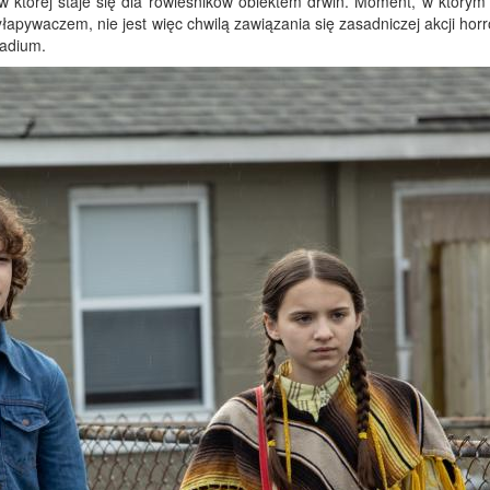
w której staje się dla rówieśników obiektem drwin. Moment, w którym 
ywaczem, nie jest więc chwilą zawiązania się zasadniczej akcji horro
tadium.