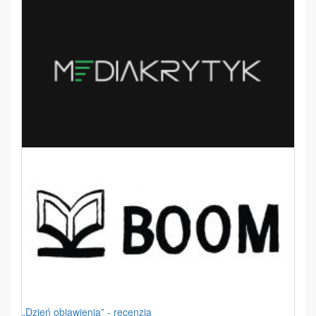
„Dzień objawienia” - recenzja