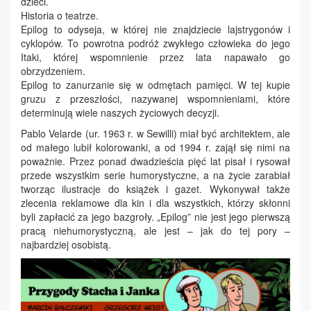
dzieci.
Historia o teatrze.
Epilog to odyseja, w której nie znajdziecie lajstrygonów i
cyklopów. To powrotna podróż zwykłego człowieka do jego
Itaki, której wspomnienie przez lata napawało go
obrzydzeniem.
Epilog to zanurzanie się w odmętach pamięci. W tej kupie
gruzu z przeszłości, nazywanej wspomnieniami, które
determinują wiele naszych życiowych decyzji.
Pablo Velarde (ur. 1963 r. w Sewilli) miał być architektem, ale
od małego lubił kolorowanki, a od 1994 r. zajął się nimi na
poważnie. Przez ponad dwadzieścia pięć lat pisał i rysował
przede wszystkim serie humorystyczne, a na życie zarabiał
tworząc ilustracje do książek i gazet. Wykonywał także
zlecenia reklamowe dla kin i dla wszystkich, którzy skłonni
byli zapłacić za jego bazgroły. „Epilog” nie jest jego pierwszą
pracą niehumorystyczną, ale jest – jak do tej pory –
najbardziej osobistą.