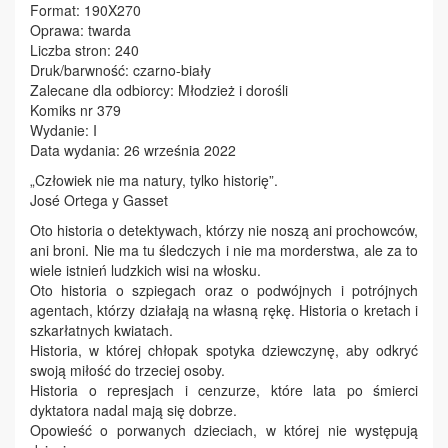
Format: 190X270
Oprawa: twarda
Liczba stron: 240
Druk/barwność: czarno-biały
Zalecane dla odbiorcy: Młodzież i dorośli
Komiks nr 379
Wydanie: I
Data wydania: 26 września 2022
„Człowiek nie ma natury, tylko historię”.
José Ortega y Gasset
Oto historia o detektywach, którzy nie noszą ani prochowców,
ani broni. Nie ma tu śledczych i nie ma morderstwa, ale za to
wiele istnień ludzkich wisi na włosku.
Oto historia o szpiegach oraz o podwójnych i potrójnych
agentach, którzy działają na własną rękę. Historia o kretach i
szkarłatnych kwiatach.
Historia, w której chłopak spotyka dziewczynę, aby odkryć
swoją miłość do trzeciej osoby.
Historia o represjach i cenzurze, które lata po śmierci
dyktatora nadal mają się dobrze.
Opowieść o porwanych dzieciach, w której nie występują