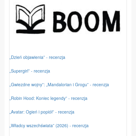
„Dzień objawienia” - recenzja
„Supergirl” - recenzja
„Gwiezdne wojny”: „Mandalorian i Grogu” - recenzja
„Robin Hood: Koniec legendy” - recenzja
„Avatar: Ogień i popiół” - recenzja
„Władcy wszechświata” (2026) - recenzja