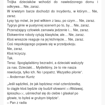
Trójka dzieciaków wchodzi do nawiedzonego domu i
odkrywa… Nie, zaraz.
W krwistym barze dochodzi do incydentu, w którym… Nie,
zaraz.
Łysy typ mówi, że jest wilkiem z lasu, po czym… Nie, zaraz.
Tygrys ginie w pustynnej scenerii po to, by… Nie, zaraz.
Przerażający człowiek zamawia jedzenie i… Nie, zaraz.
Elokwentne roboty cytują klasyków, ale… Nie, zaraz.
Ktoś wreszcie reaguje na jej kichnięcie… Nie, zaraz.
Coś niepokojącego pojawia się w przedpokoju.
Nie, zaraz.
Ktoś krzyczy.
Tak.
Teraz. Spoglądaliśmy bezradni, a dzieciaki walczyły
za nas. Dzieciaki… Myśleliśmy, że to nie nasza
rewolucja, tylko ich. No i popatrz. Wszystko płonie”.
– Anderman Kuntz
„Jeśli sądziłeś, że jak będziesz miał czterdziestkę,
to ciągle ktoś będzie cię budził słowami >>Wstawaj,
śpioszku<<, uśmiechał się do ciebie i głaskał po
głowie, to byłeś w grubym błędzie”.
– Pan z radia