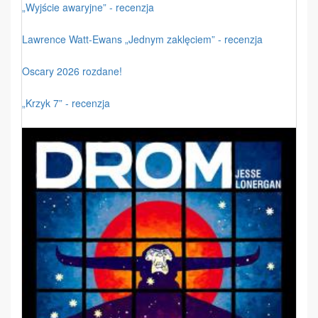
„Wyjście awaryjne” - recenzja
Lawrence Watt-Ewans „Jednym zaklęciem” - recenzja
Oscary 2026 rozdane!
„Krzyk 7” - recenzja