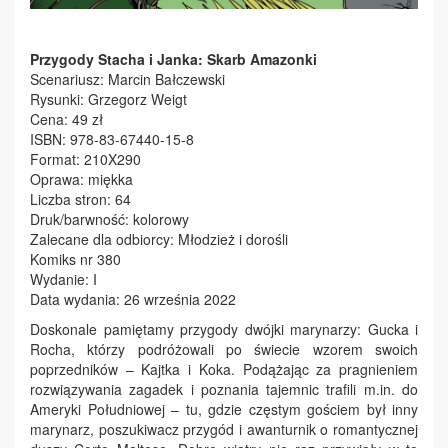
Przygody Stacha i Janka: Skarb Amazonki
Scenariusz: Marcin Bałczewski
Rysunki: Grzegorz Weigt
Cena: 49 zł
ISBN: 978-83-67440-15-8
Format: 210X290
Oprawa: miękka
Liczba stron: 64
Druk/barwność: kolorowy
Zalecane dla odbiorcy: Młodzież i dorośli
Komiks nr 380
Wydanie: I
Data wydania: 26 września 2022
Doskonale pamiętamy przygody dwójki marynarzy: Gucka i
Rocha, którzy podróżowali po świecie wzorem swoich
poprzedników – Kajtka i Koka. Podążając za pragnieniem
rozwiązywania zagadek i poznania tajemnic trafili m.in. do
Ameryki Południowej – tu, gdzie częstym gościem był inny
marynarz, poszukiwacz przygód i awanturnik o romantycznej