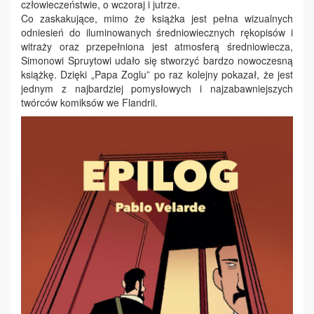
człowieczeństwie, o wczoraj i jutrze.
Co zaskakujące, mimo że książka jest pełna wizualnych
odniesień do iluminowanych średniowiecznych rękopisów i
witraży oraz przepełniona jest atmosferą średniowiecza,
Simonowi Spruytowi udało się stworzyć bardzo nowoczesną
książkę. Dzięki „Papa Zoglu” po raz kolejny pokazał, że jest
jednym z najbardziej pomysłowych i najzabawniejszych
twórców komiksów we Flandrii.