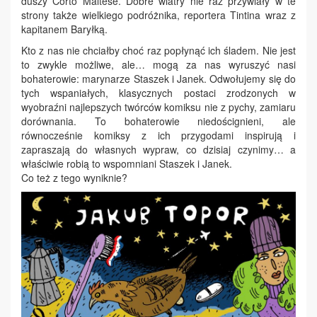
duszy Corto Maltese. Dobre wiatry nie raz przywiały w te
strony także wielkiego podróżnika, reportera Tintina wraz z
kapitanem Baryłką.
Kto z nas nie chciałby choć raz popłynąć ich śladem. Nie jest
to zwykle możliwe, ale… mogą za nas wyruszyć nasi
bohaterowie: marynarze Staszek i Janek. Odwołujemy się do
tych wspaniałych, klasycznych postaci zrodzonych w
wyobraźni najlepszych twórców komiksu nie z pychy, zamiaru
dorównania. To bohaterowie niedoścignieni, ale
równocześnie komiksy z ich przygodami inspirują i
zapraszają do własnych wypraw, co dzisiaj czynimy… a
właściwie robią to wspomniani Staszek i Janek.
Co też z tego wyniknie?