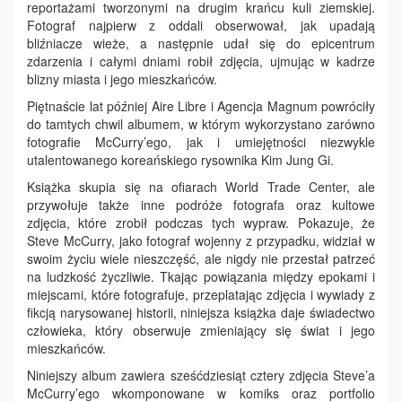
reportażami tworzonymi na drugim krańcu kuli ziemskiej.
Fotograf najpierw z oddali obserwował, jak upadają
bliźniacze wieże, a następnie udał się do epicentrum
zdarzenia i całymi dniami robił zdjęcia, ujmując w kadrze
blizny miasta i jego mieszkańców.
Piętnaście lat później Aire Libre i Agencja Magnum powróciły
do tamtych chwil albumem, w którym wykorzystano zarówno
fotografie McCurry’ego, jak i umiejętności niezwykle
utalentowanego koreańskiego rysownika Kim Jung Gi.
Książka skupia się na ofiarach World Trade Center, ale
przywołuje także inne podróże fotografa oraz kultowe
zdjęcia, które zrobił podczas tych wypraw. Pokazuje, że
Steve McCurry, jako fotograf wojenny z przypadku, widział w
swoim życiu wiele nieszczęść, ale nigdy nie przestał patrzeć
na ludzkość życzliwie. Tkając powiązania między epokami i
miejscami, które fotografuje, przeplatając zdjęcia i wywiady z
fikcją narysowanej historii, niniejsza książka daje świadectwo
człowieka, który obserwuje zmieniający się świat i jego
mieszkańców.
Niniejszy album zawiera sześćdziesiąt cztery zdjęcia Steve’a
McCurry’ego wkomponowane w komiks oraz portfolio