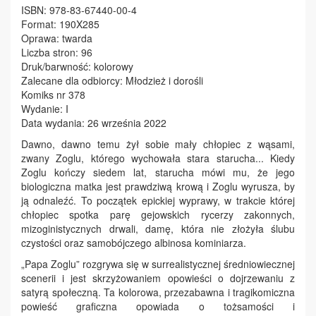
ISBN: 978-83-67440-00-4
Format: 190X285
Oprawa: twarda
Liczba stron: 96
Druk/barwność: kolorowy
Zalecane dla odbiorcy: Młodzież i dorośli
Komiks nr 378
Wydanie: I
Data wydania: 26 września 2022
Dawno, dawno temu żył sobie mały chłopiec z wąsami,
zwany Zoglu, którego wychowała stara starucha... Kiedy
Zoglu kończy siedem lat, starucha mówi mu, że jego
biologiczna matka jest prawdziwą krową i Zoglu wyrusza, by
ją odnaleźć. To początek epickiej wyprawy, w trakcie której
chłopiec spotka parę gejowskich rycerzy zakonnych,
mizoginistycznych drwali, damę, która nie złożyła ślubu
czystości oraz samobójczego albinosa kominiarza.
„Papa Zoglu” rozgrywa się w surrealistycznej średniowiecznej
scenerii i jest skrzyżowaniem opowieści o dojrzewaniu z
satyrą społeczną. Ta kolorowa, przezabawna i tragikomiczna
powieść graficzna opowiada o tożsamości i