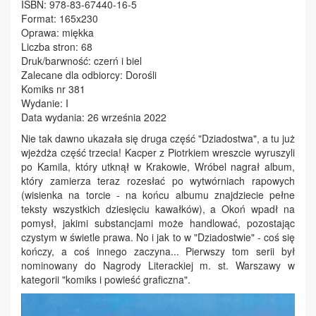
ISBN: 978-83-67440-16-5
Format: 165x230
Oprawa: miękka
Liczba stron: 68
Druk/barwność: czerń i biel
Zalecane dla odbiorcy: Dorośli
Komiks nr 381
Wydanie: I
Data wydania: 26 września 2022
Nie tak dawno ukazała się druga część "Dziadostwa", a tu już
wjeżdża część trzecia! Kacper z Piotrkiem wreszcie wyruszyli
po Kamila, który utknął w Krakowie, Wróbel nagrał album,
który zamierza teraz rozesłać po wytwórniach rapowych
(wisienka na torcie - na końcu albumu znajdziecie pełne
teksty wszystkich dziesięciu kawałków), a Okoń wpadł na
pomysł, jakimi substancjami może handlować, pozostając
czystym w świetle prawa. No i jak to w "Dziadostwie" - coś się
kończy, a coś innego zaczyna... Pierwszy tom serii był
nominowany do Nagrody Literackiej m. st. Warszawy w
kategorii "komiks i powieść graficzna".