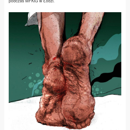
podczas MFKiG w Łodzi.