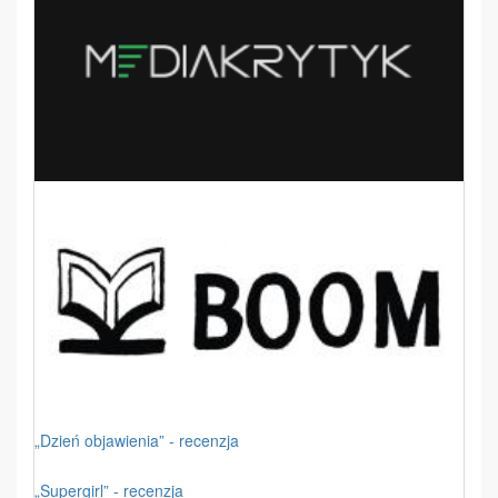
„Dzień objawienia” - recenzja
„Supergirl” - recenzja