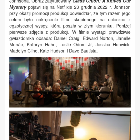
Johnsona. Obraz zatytułowany
Glass Onion: A Knives Out
Mystery
pojawi się na Netflixie 23 grudnia 2022 r. Johnson
przy okazji promocji produkcji powiedział, że tym razem jego
celem było nakręcenie filmu skupionego na ucieczce z
egzotycznej wyspy, która poszła w złym kierunku. Poniżej
pierwsze zdjęcia z produkcji. W filmie wystąpi prawdziwie
gwiazdorska obsada: Daniel Craig, Edward Norton, Janelle
Monáe, Kathryn Hahn, Leslie Odom Jr, Jessica Henwick,
Madelyn Cline, Kate Hudson i Dave Bautista.