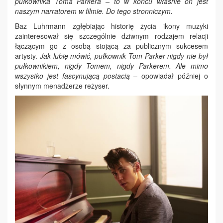
pułkownika Toma Parkera – to w końcu właśnie on jest
naszym narratorem w filmie. Do tego stronniczym.
Baz Luhrmann zgłębiając historię życia ikony muzyki
zainteresował się szczególnie dziwnym rodzajem relacji
łączącym go z osobą stojącą za publicznym sukcesem
artysty.
Jak lubię mówić, pułkownik Tom Parker nigdy nie był
pułkownikiem, nigdy Tomem, nigdy Parkerem. Ale mimo
wszystko jest fascynującą postacią
– opowiadał później o
słynnym menadżerze reżyser.