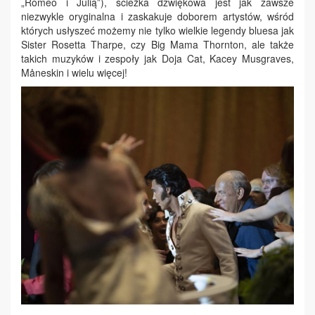
„Romeo i Julią”), ścieżka dźwiękowa jest jak zawsze
niezwykle oryginalna i zaskakuje doborem artystów, wśród
których usłyszeć możemy nie tylko wielkie legendy bluesa jak
Sister Rosetta Tharpe, czy Big Mama Thornton, ale także
takich muzyków i zespoły jak Doja Cat, Kacey Musgraves,
Måneskin i wielu więcej!