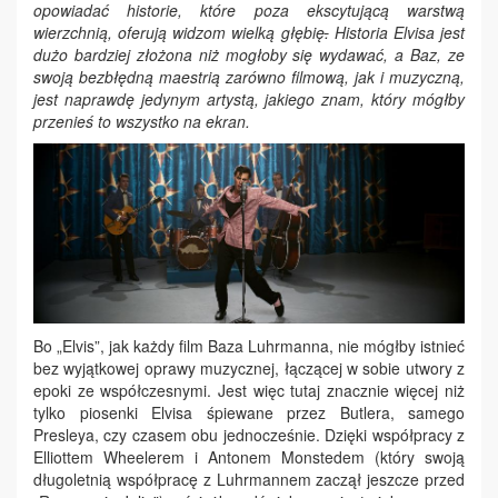
opowiadać historie, które poza ekscytującą warstwą
wierzchnią, oferują widzom wielką głębię
.
Historia Elvisa jest
dużo bardziej złożona niż mogłoby się wydawać, a Baz, ze
swoją bezbłędną maestrią zarówno filmową, jak i muzyczną,
jest naprawdę jedynym artystą, jakiego znam, który mógłby
przenieś to wszystko na ekran.
Bo „Elvis”, jak każdy film Baza Luhrmanna, nie mógłby istnieć
bez wyjątkowej oprawy muzycznej, łączącej w sobie utwory z
epoki ze współczesnymi. Jest więc tutaj znacznie więcej niż
tylko piosenki Elvisa śpiewane przez Butlera, samego
Presleya, czy czasem obu jednocześnie. Dzięki współpracy z
Elliottem Wheelerem i Antonem Monstedem (który swoją
długoletnią współpracę z Luhrmannem zaczął jeszcze przed