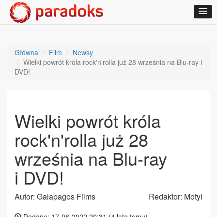
Główna
Film
Newsy
Wielki powrót króla rock'n'rolla już 28 września na Blu-ray i
DVD!
Wielki powrót króla
rock'n'rolla już 28
września na Blu-ray
i DVD!
Autor: Galapagos Films
Redaktor: Motyl
Dodane: 17-08-2022 20:31 (
4 lata temu
)