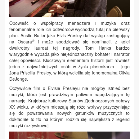
Opowieść o współpracy menadżera i muzyka oraz
fenomenalne role ich odtwórców wychodzą tutaj na pierwszy
plan. Austin Butler jako Elvis Presley dał występ zasługujący
®
na Oscara
i może spodziewać się nominacji, z kolei
dwukrotny laureat tej nagrody, Tom Hanks bardzo
wiarygodnie wypada jako niejednoznaczny bohater i narrator
całej opowieści. Kluczowym elementem historii jest również
jedna z najważniejszych osób w życiu piosenkarza – jego
żona Priscilla Presley, w którą wcieliła się fenomenalna Olivia
DeJonge.
Oczywiście film o Elvisie Presleyu nie mógłby istnieć bez
muzyki, która jest prawdziwym paliwem napędzającym tę
narrację. Krajobraz kulturowy Stanów Zjednoczonych połowy
XX wieku, w którym mieszają się róże wpływy przyczyniając
się do powstawania nowych gatunków muzycznych to
dokładnie to tło na którym rodziła się największa z legend
muzyki rozrywkowej.