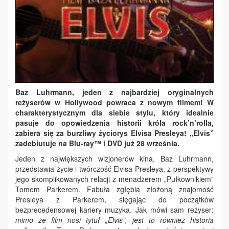
Baz Luhrmann, jeden z najbardziej oryginalnych
reżyserów w Hollywood powraca z nowym filmem! W
charakterystycznym dla siebie stylu, który idealnie
pasuje do opowiedzenia historii króla rock’n’rolla,
zabiera się za burzliwy życiorys Elvisa Presleya! „Elvis”
zadebiutuje na Blu-ray™ i DVD już 28 września.
Jeden z największych wizjonerów kina, Baz Luhrmann,
przedstawia życie i twórczość Elvisa Presleya, z perspektywy
jego skomplikowanych relacji z menadżerem „Pułkownikiem”
Tomem Parkerem. Fabuła zgłębia złożoną znajomość
Presleya z Parkerem, sięgając do początków
bezprecedensowej kariery muzyka. Jak mówi sam reżyser:
mimo że film nosi tytuł „Elvis”, jest to również historia