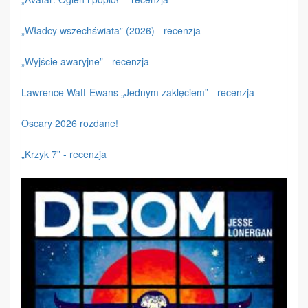
„Władcy wszechświata” (2026) - recenzja
„Wyjście awaryjne” - recenzja
Lawrence Watt-Ewans „Jednym zaklęciem” - recenzja
Oscary 2026 rozdane!
„Krzyk 7” - recenzja