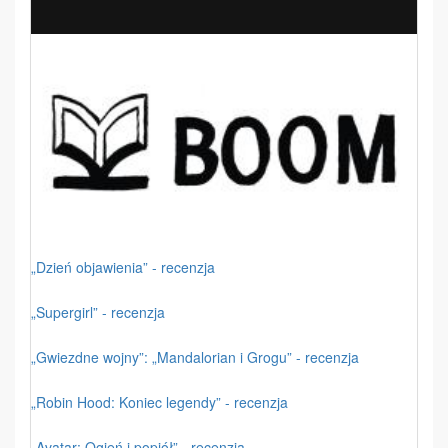
„Dzień objawienia” - recenzja
„Supergirl” - recenzja
„Gwiezdne wojny”: „Mandalorian i Grogu” - recenzja
„Robin Hood: Koniec legendy” - recenzja
„Avatar: Ogień i popiół” - recenzja