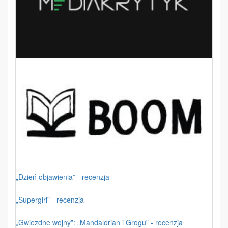
„Dzień objawienia” - recenzja
„Supergirl” - recenzja
„Gwiezdne wojny”: „Mandalorian i Grogu” - recenzja