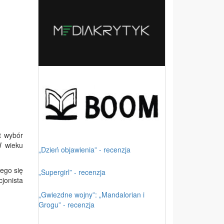
t wybór
W wieku
„Dzień objawienia” - recenzja
cego się
„Supergirl” - recenzja
cjonista
„Gwiezdne wojny”: „Mandalorian i
Grogu” - recenzja