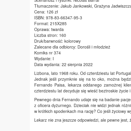
Scenariusz i rysunki: Nicolas Barral
Tłumaczenie: Jakub Jankowski, Grażyna Jadwiszcz
Cena: 126 zł
ISBN: 978-83-66347-95-3
Format: 215X285
Oprawa: twarda
Liczba stron: 160
Druk/barwność: kolorowy
Zalecane dla odbiorcy: Dorośli i młodzież
Komiks nr 374
Wydanie: I
Data wydania: 22 sierpnia 2022
Lizbona, lato 1968 roku. Od czterdziestu lat Portuga
Jednak jeśli przymknie się na to oko, można będz
Fernando Paisa, lekarza oddanego zamożnej klient
czterdziestu lat decyduje się wieść beztroskie życi
Pewnego dnia Fernando udaje się na badanie pacjenta
z oficera dyżurnego. Dzieciak nie widzi jednak różn
w krótkich spodenkach ma rację? Co jeśli życiowy w
Lekarz nie zna jeszcze odpowiedzi, ale pewne jest, ż