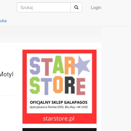
Login
auka
Motyl