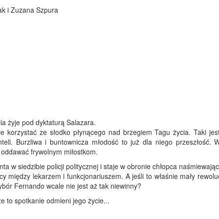
ak i Zuzana Szpura
lia żyje pod dyktaturą Salazara.
ie korzystać ze słodko płynącego nad brzegiem Tagu życia. Taki jes
eli. Burzliwa i buntownicza młodość to już dla niego przeszłość. 
e i oddawać frywolnym miłostkom.
 w siedzibie policji politycznej i staje w obronie chłopca naśmiewają
icy między lekarzem i funkcjonariuszem. A jeśli to właśnie mały rewolu
ybór Fernando wcale nie jest aż tak niewinny?
e to spotkanie odmieni jego życie...