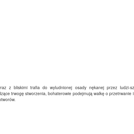
z z bliskimi trafia do wyludnionej osady nękanej przez ludzi-s
dzące trwogę stworzenia, bohaterowie podejmują walkę o przetrwanie i
otworów.