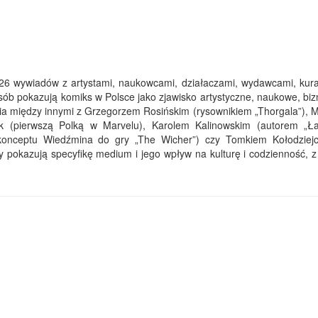
 26 wywiadów z artystami, naukowcami, działaczami, wydawcami, kura
osób pokazują komiks w Polsce jako zjawisko artystyczne, naukowe, bi
ia między innymi z Grzegorzem Rosińskim (rysownikiem „Thorgala”), 
yk (pierwszą Polką w Marvelu), Karolem Kalinowskim (autorem „Ł
 konceptu Wiedźmina do gry „The Wicher”) czy Tomkiem Kołodziej
ny pokazują specyfikę medium i jego wpływ na kulturę i codzienność, z