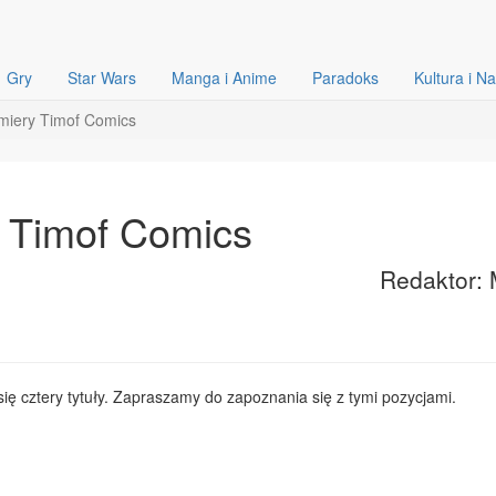
Gry
Star Wars
Manga i Anime
Paradoks
Kultura i N
miery Timof Comics
y Timof Comics
Redaktor: 
ę cztery tytuły. Zapraszamy do zapoznania się z tymi pozycjami.