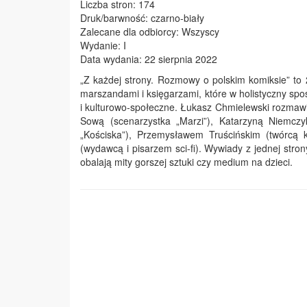
Liczba stron: 174
Druk/barwność: czarno-biały
Zalecane dla odbiorcy: Wszyscy
Wydanie: I
Data wydania: 22 sierpnia 2022
„Z każdej strony. Rozmowy o polskim komiksie” to
marszandami i księgarzami, które w holistyczny sp
i kulturowo-społeczne. Łukasz Chmielewski rozmaw
Sową (scenarzystka „Marzi”), Katarzyną Niemcz
„Kościska”), Przemysławem Truścińskim (twórcą
(wydawcą i pisarzem sci-fi). Wywiady z jednej stro
obalają mity gorszej sztuki czy medium na dzieci.