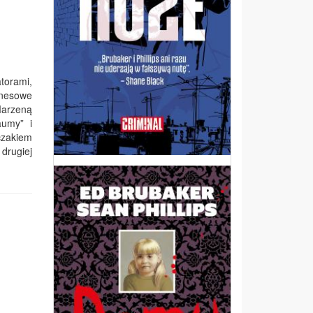
torami,
znesowe
Marzeną
aumy” i
czakiem
 drugiej