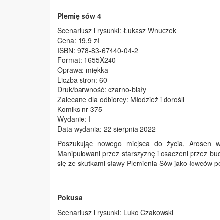
Plemię sów 4
Scenariusz i rysunki: Łukasz Wnuczek
Cena: 19,9 zł
ISBN: 978-83-67440-04-2
Format: 1655X240
Oprawa: miękka
Liczba stron: 60
Druk/barwność: czarno-biały
Zalecane dla odbiorcy: Młodzież i dorośli
Komiks nr 375
Wydanie: I
Data wydania: 22 sierpnia 2022
Poszukując nowego miejsca do życia, Arosen wra
Manipulowani przez starszyznę i osaczeni przez bu
się ze skutkami sławy Plemienia Sów jako łowców p
Pokusa
Scenariusz i rysunki: Luko Czakowski