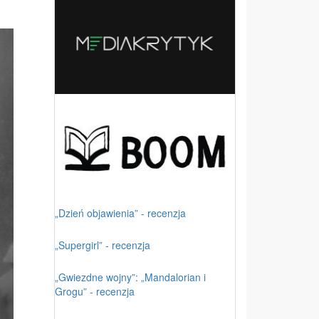
„Dzień objawienia” - recenzja
„Supergirl” - recenzja
„Gwiezdne wojny”: „Mandalorian i
Grogu” - recenzja