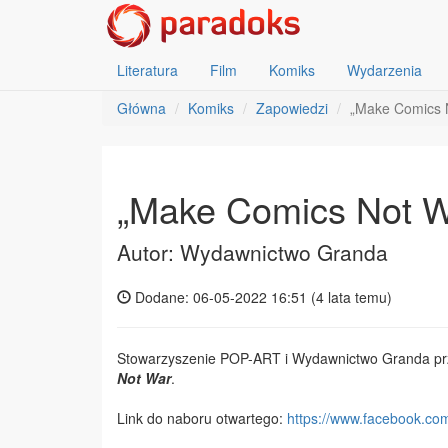
Literatura
Film
Komiks
Wydarzenia
Główna
Komiks
Zapowiedzi
„Make Comics N
„Make Comics Not W
Autor: Wydawnictwo Granda
Dodane: 06-05-2022 16:51 (
4 lata temu
)
Stowarzyszenie POP-ART i Wydawnictwo Granda prz
Not War
.
Link do naboru otwartego:
https://www.
facebook.com