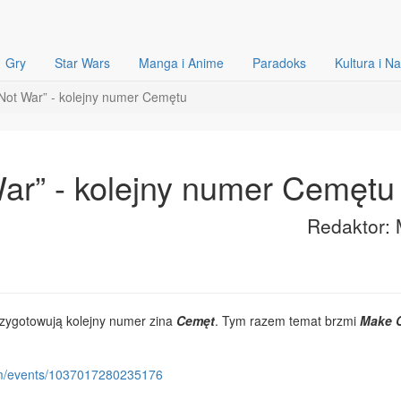
Gry
Star Wars
Manga i Anime
Paradoks
Kultura i N
ot War” - kolejny numer Cemętu
ar” - kolejny numer Cemętu
Redaktor: 
ygotowują kolejny numer zina
Cemęt
. Tym razem temat brzmi
Make 
/events/
1037017280235176