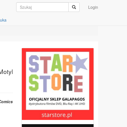
Login
auka
Motyl
Comics