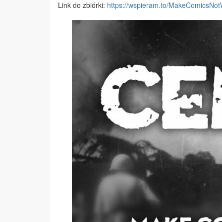
Link do zbiórki:
https://wspieram.to/
MakeComicsNot