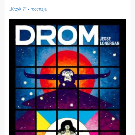
„Krzyk 7” - recenzja