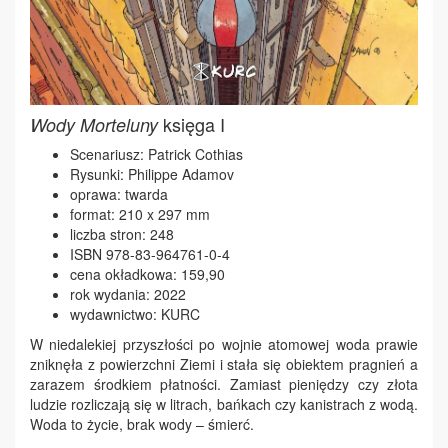
księga I
Wody Morteluny
Scenariusz: Patrick Cothias
Rysunki: Philippe Adamov
oprawa: twarda
format: 210 x 297 mm
liczba stron: 248
ISBN 978-83-964761-0-4
cena okładkowa: 159,90
rok wydania: 2022
wydawnictwo: KURC
W niedalekiej przyszłości po wojnie atomowej woda prawie
zniknęła z powierzchni Ziemi i stała się obiektem pragnień a
zarazem środkiem płatności. Zamiast pieniędzy czy złota
ludzie rozliczają się w litrach, bańkach czy kanistrach z wodą.
Woda to życie, brak wody – śmierć.