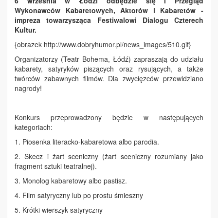
6 września w Łodzi odbędzie się I Przegląd
Wykonawców Kabaretowych, Aktorów i Kabaretów -
impreza towarzysząca Festiwalowi Dialogu Czterech
Kultur.
{obrazek http://www.dobryhumor.pl/news_images/510.gif}
Organizatorzy (Teatr Bohema, Łódź) zapraszają do udziału
kabarety, satyryków piszących oraz rysujących, a także
twórców zabawnych filmów. Dla zwycięzców przewidziano
nagrody!
Konkurs przeprowadzony będzie w następujących
kategoriach:
1. Piosenka literacko-kabaretowa albo parodia.
2. Skecz i żart sceniczny (żart sceniczny rozumiany jako
fragment sztuki teatralnej).
3. Monolog kabaretowy albo pastisz.
4. Film satyryczny lub po prostu śmieszny
5. Krótki wierszyk satyryczny