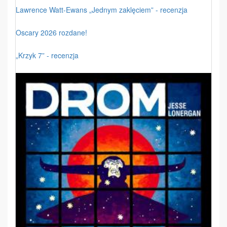
Lawrence Watt-Ewans „Jednym zaklęciem” - recenzja
Oscary 2026 rozdane!
„Krzyk 7” - recenzja