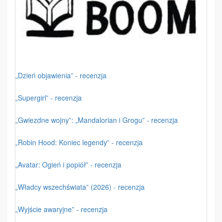
„Dzień objawienia” - recenzja
„Supergirl” - recenzja
„Gwiezdne wojny”: „Mandalorian i Grogu” - recenzja
„Robin Hood: Koniec legendy” - recenzja
„Avatar: Ogień i popiół” - recenzja
„Władcy wszechświata” (2026) - recenzja
„Wyjście awaryjne” - recenzja