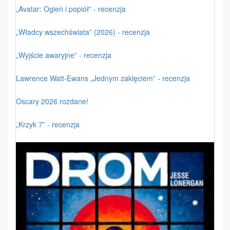
„Avatar: Ogień i popiół” - recenzja
„Władcy wszechświata” (2026) - recenzja
„Wyjście awaryjne” - recenzja
Lawrence Watt-Ewans „Jednym zaklęciem” - recenzja
Oscary 2026 rozdane!
„Krzyk 7” - recenzja